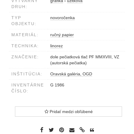
VÝTVARNÝ
grafika
›
úžitková
DRUH:
TYP
novoročenka
OBJEKTU:
MATERIÁL:
ručný papier
TECHNIKA:
linorez
ZNAČENIE:
dole pečiatková tlač PF MMXVIII, VZ
(autorská pečiatka)
INŠTITÚCIA:
Oravská galéria, OGD
INVENTÁRNE
G 1986
ČÍSLO:
Pridať medzi obľúbené