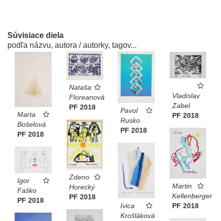
Súvisiace diela
podľa názvu, autora / autorky, tagov...
Nataša
Vladislav
Floreanová
Zabel
PF 2018
Pavol
Marta
PF 2018
Rusko
Bošelová
PF 2018
PF 2018
Zdeno
Igor
Martin
Horecký
Faško
Kellenberger
PF 2018
PF 2018
PF 2018
Ivica
Krošláková