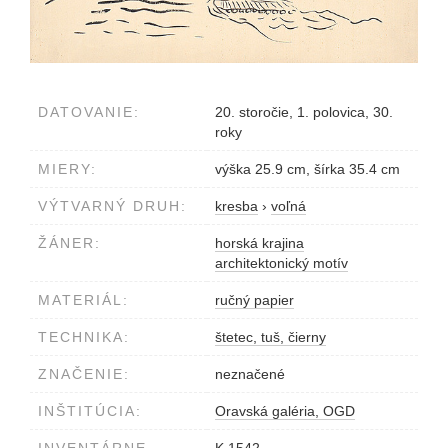
DATOVANIE:
20. storočie, 1. polovica, 30.
roky
MIERY:
výška 25.9 cm, šírka 35.4 cm
VÝTVARNÝ DRUH:
kresba
›
voľná
ŽÁNER:
horská krajina
architektonický motív
MATERIÁL:
ručný papier
TECHNIKA:
štetec, tuš, čierny
ZNAČENIE:
neznačené
INŠTITÚCIA:
Oravská galéria, OGD