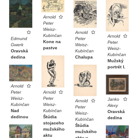
Arnold
Peter
Weisz-
Arnold
Kubínčan
Arnold
Peter
Edmund
Kone na
Peter
Weisz-
Gwerk
pastve
Weisz-
Kubínčan
Oravská
Kubínčan
Chalupa
dedina
Mužský
portrét I.
Arnold
Arnold
Peter
Peter
Weisz-
Janko
Arnold
Weisz-
Kubínčan
Alexy
Peter
Kubínčan
Nad
Oravská
Weisz-
Štúdia
dedinou
dedina
Kubínčan
stojaceho
Štúdia
mužského
mužského
aktu
aktu v