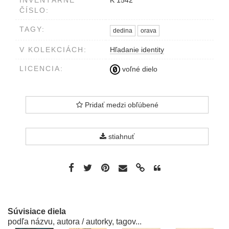
INVENTÁRNE
K 1542
ČÍSLO:
TAGY:
dedina
orava
V KOLEKCIÁCH:
Hľadanie identity
LICENCIA:
voľné dielo
Pridať medzi obľúbené
stiahnuť
Súvisiace diela
podľa názvu, autora / autorky, tagov...