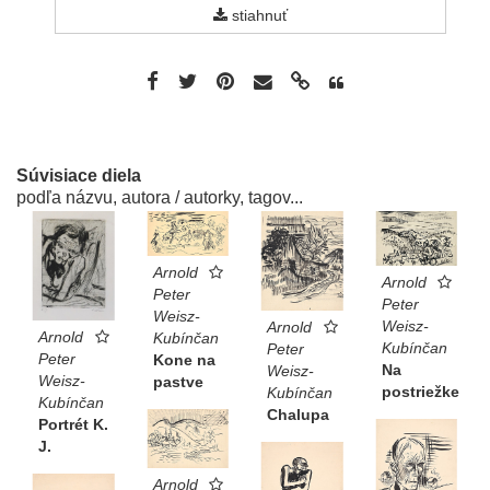
stiahnuť
Súvisiace diela
podľa názvu, autora / autorky, tagov...
Arnold
Arnold
Peter
Peter
Weisz-
Weisz-
Arnold
Arnold
Kubínčan
Kubínčan
Peter
Peter
Kone na
Na
Weisz-
Weisz-
pastve
postriežke
Kubínčan
Kubínčan
Chalupa
Portrét K.
J.
Arnold