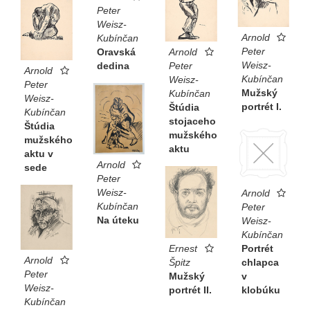
Peter
Weisz-
Arnold
Kubínčan
Peter
Arnold
Oravská
Weisz-
Peter
dedina
Arnold
Kubínčan
Weisz-
Peter
Mužský
Kubínčan
Weisz-
portrét I.
Štúdia
Kubínčan
stojaceho
Štúdia
mužského
mužského
aktu
aktu v
Arnold
sede
Peter
Weisz-
Arnold
Kubínčan
Peter
Na úteku
Weisz-
Kubínčan
Ernest
Portrét
Arnold
Špitz
chlapca
Peter
Mužský
v
Weisz-
portrét II.
klobúku
Kubínčan