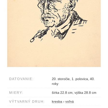
DATOVANIE:
20. storočie, 1. polovica, 40.
roky
MIERY:
šírka 22.8 cm, výška 28.8 cm
VÝTVARNÝ DRUH:
kresba
›
voľná