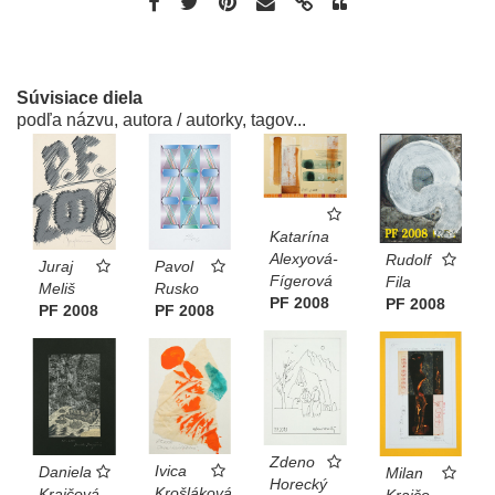
Súvisiace diela
podľa názvu, autora / autorky, tagov...
Katarína
Alexyová-
Rudolf
Juraj
Pavol
Fígerová
Fila
Meliš
Rusko
PF 2008
PF 2008
PF 2008
PF 2008
Zdeno
Ivica
Daniela
Milan
Horecký
Krošláková
Krajčová
Krajčo