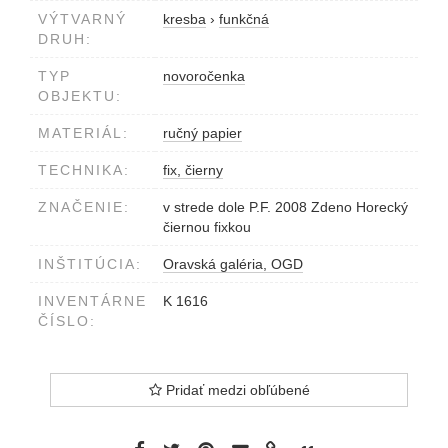
VÝTVARNÝ
kresba
›
funkčná
DRUH:
TYP
novoročenka
OBJEKTU:
MATERIÁL:
ručný papier
TECHNIKA:
fix, čierny
ZNAČENIE:
v strede dole P.F. 2008 Zdeno Horecký
čiernou fixkou
INŠTITÚCIA:
Oravská galéria, OGD
INVENTÁRNE
K 1616
ČÍSLO:
Pridať medzi obľúbené