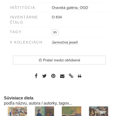
INŠTITÚCIA:
Oravská galéria, OGD
INVENTÁRNE
O 834
ČÍSLO:
TAGY:
trh
V KOLEKCIÁCH:
Jarmočná jeseň
Pridať medzi obľúbené
Súvisiace diela
podľa názvu, autora / autorky, tagov...