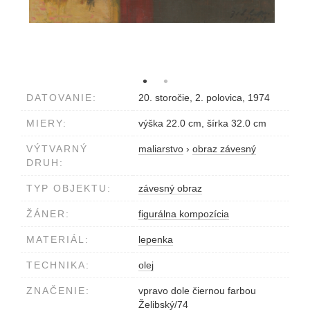
DATOVANIE:
20. storočie, 2. polovica, 1974
MIERY:
výška 22.0 cm, šírka 32.0 cm
VÝTVARNÝ
maliarstvo
›
obraz závesný
DRUH:
TYP OBJEKTU:
závesný obraz
ŽÁNER:
figurálna kompozícia
MATERIÁL:
lepenka
TECHNIKA:
olej
ZNAČENIE:
vpravo dole čiernou farbou
Želibský/74