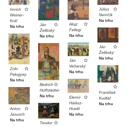
Július
Imrich
Nemčík
Weiner-
Na trhu
Kráľ
Alojz
Ján
Na trhu
Fellegi
Želibský
Na trhu
Na trhu
Ján
Želibský
Na trhu
Ján
Veňarský
Zolo
Na trhu
Palugyay
Na trhu
Bedrich
Hoffstädter
František
Na trhu
Elemír
Kudláč
Halász-
Na trhu
Hradil
Anton
Na trhu
Jasusch
Na trhu
Teodor