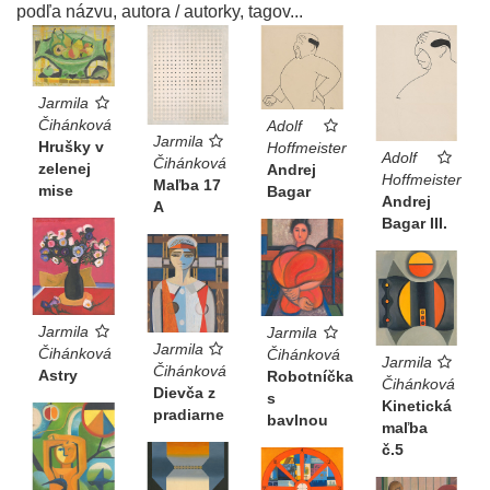
podľa názvu, autora / autorky, tagov...
Jarmila
Čihánková
Adolf
Jarmila
Hrušky v
Hoffmeister
Adolf
Čihánková
zelenej
Andrej
Hoffmeister
Maľba 17
mise
Bagar
Andrej
A
Bagar III.
Jarmila
Jarmila
Jarmila
Čihánková
Čihánková
Jarmila
Čihánková
Astry
Robotníčka
Čihánková
Dievča z
s
Kinetická
pradiarne
bavlnou
maľba
č.5