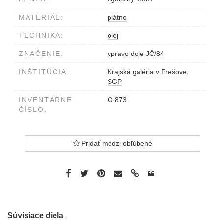
MATERIÁL:
plátno
TECHNIKA:
olej
ZNAČENIE:
vpravo dole JČ/84
INŠTITÚCIA:
Krajská galéria v Prešove,
SGP
INVENTÁRNE
O 873
ČÍSLO:
Pridať medzi obľúbené
Súvisiace diela