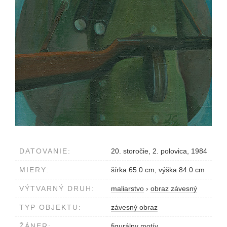
DATOVANIE:
20. storočie, 2. polovica, 1984
MIERY:
šírka 65.0 cm, výška 84.0 cm
VÝTVARNÝ DRUH:
maliarstvo
›
obraz závesný
TYP OBJEKTU:
závesný obraz
ŽÁNER:
figurálny motív