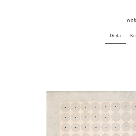
we
Diela
Ko