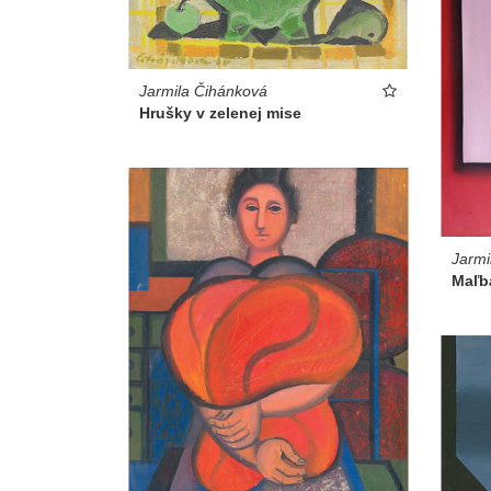
Jarmila Čihánková
Hrušky v zelenej mise
Jarmi
Maľb