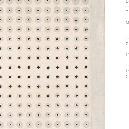
D
T
M
T
Z
I
I
Č