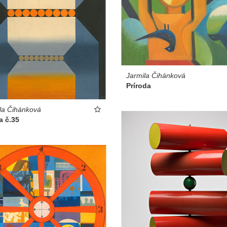
Jarmila Čihánková
Príroda
la Čihánková
a č.35