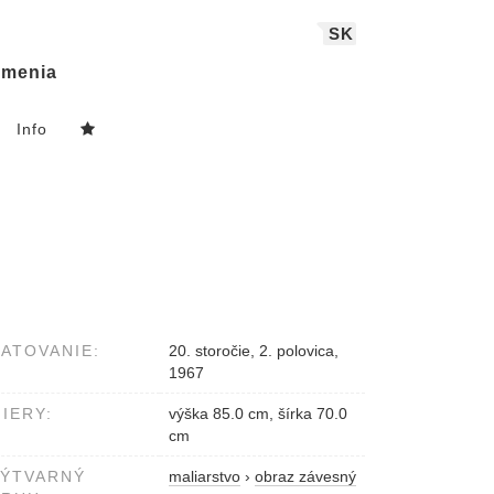
SK
menia
Info
ATOVANIE:
20. storočie, 2. polovica,
1967
IERY:
výška 85.0 cm, šírka 70.0
cm
VÝTVARNÝ
maliarstvo
›
obraz závesný