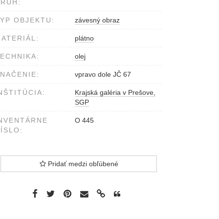
RUH:
YP OBJEKTU:
závesný obraz
ATERIÁL:
plátno
ECHNIKA:
olej
NAČENIE:
vpravo dole JČ 67
NŠTITÚCIA:
Krajská galéria v Prešove,
SGP
NVENTÁRNE
O 445
ÍSLO:
Pridať medzi obľúbené