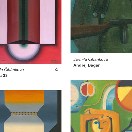
Jarmila Čihánková
Andrej Bagar
la Čihánková
a 33