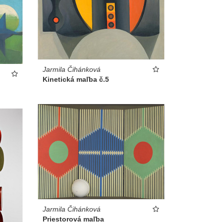
Jarmila Čihánková
Kinetická maľba č.5
Jarmila Čihánková
Priestorová maľba