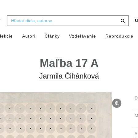
b
u
lekcie
Autori
Články
Vzdelávanie
Reprodukcie
Maľba 17 A
Jarmila Čihánková
D
M