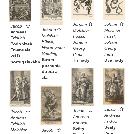
Johann
Johann
Jacob
Johann
Melchior
Melchior
Andreas
Melchior
Füssli,
Füssli,
Fridrich
Füssli,
Johann
Johann
Podobizeň
Hieronymus
Georg
Georg
Emanuela
Sperling
Pintz
Pintz
kráľa
Strom
Dva hady
Tri hady
portugalského
poznania
dobra a
zla
Jacob
Jacob
Jacob
Andreas
Andreas
Andreas
Fridrich
Fridrich
Fridrich,
Svätý
Svätý
Melchior
Jacob
Peter