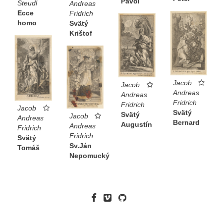
Pavol
Steudl
Andreas
Ecce
Fridrich
homo
Svätý
Krištof
Jacob
Jacob
Andreas
Andreas
Fridrich
Fridrich
Jacob
Svätý
Svätý
Jacob
Andreas
Bernard
Augustín
Andreas
Fridrich
Fridrich
Svätý
Sv.Ján
Tomáš
Nepomucký