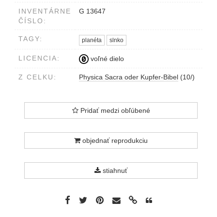
16.17.18.19. / Opus quartae Diei. I.
INVENTÁRNE
G 13647
Buch Mosis Cap. I. v. 16.17.18.19. /
ČÍSLO:
Viertes Tagwerck.
vpravo hore nad obrazom TAB. XI.
TAGY:
planéta
slnko
LICENCIA:
voľné dielo
Z CELKU:
Physica Sacra oder Kupfer-Bibel
(10/)
Pridať medzi obľúbené
objednať reprodukciu
stiahnuť