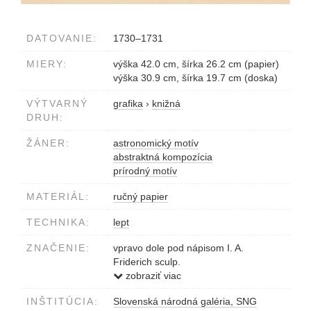
DATOVANIE:
1730–1731
MIERY:
výška 42.0 cm, šírka 26.2 cm (papier)
výška 30.9 cm, šírka 19.7 cm (doska)
VÝTVARNÝ
grafika
›
knižná
DRUH:
ŽÁNER:
astronomický motív
abstraktná kompozícia
prírodný motív
MATERIÁL:
ručný papier
TECHNIKA:
lept
ZNAČENIE:
vpravo dole pod nápisom I. A.
Friderich sculp.
nápis dole pod obrazom – latinský a
zobraziť viac
nemecký v dvoch stĺpcoch a dvoch
INŠTITÚCIA:
Slovenská národná galéria, SNG
riadkoch Genesis Cap. I. v.