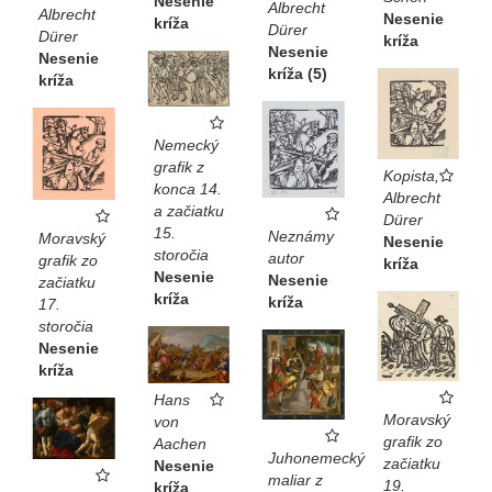
Nesenie
Albrecht
Albrecht
Nesenie
kríža
Dürer
Dürer
kríža
Nesenie
Nesenie
kríža (5)
kríža
Nemecký
grafik z
Kopista,
konca 14.
Albrecht
a začiatku
Dürer
15.
Neznámy
Moravský
Nesenie
storočia
autor
grafik zo
kríža
Nesenie
Nesenie
začiatku
kríža
kríža
17.
storočia
Nesenie
kríža
Hans
Moravský
von
grafik zo
Aachen
Juhonemecký
začiatku
Nesenie
maliar z
19.
kríža