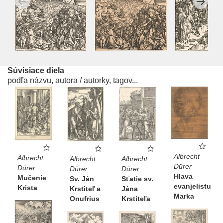
Súvisiace diela
podľa názvu, autora / autorky, tagov...
Albrecht
Albrecht
Albrecht
Albrecht
Dürer
Dürer
Dürer
Dürer
Hlava
Mučenie
Sťatie sv.
Sv. Ján
evanjelistu
Krista
Jána
Krstiteľ a
Marka
Krstiteľa
Onufrius