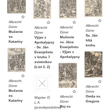
Albrecht
Albrecht
Dürer
Albrecht
Albrecht
Dürer
Mučenie
Dürer
Dürer
Sv. Ján
sv.
Mučenie
Výjav z
hltá
Kataríny
sv. Jána
Apokalypsy
knihu
Evanjelistu
- Sv. Ján
- Výjav z
Evanjelista
Apokalypsy
v kruhu 7
svietnikov
(List č. 2)
Albrecht
Dürer
Albrecht
Mučenie
Dürer
sv.
Omša sv.
Albrecht
Majster
Kataríny
Gregora
Dürer
L.A.
Boj sv.
(pravdepodobne)