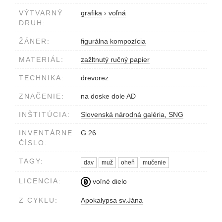
VÝTVARNÝ
grafika
›
voľná
DRUH:
ŽÁNER:
figurálna kompozícia
MATERIÁL:
zažltnutý ručný papier
TECHNIKA:
drevorez
ZNAČENIE:
na doske dole AD
INŠTITÚCIA:
Slovenská národná galéria, SNG
INVENTÁRNE
G 26
ČÍSLO:
TAGY:
dav
muž
oheň
mučenie
LICENCIA:
voľné dielo
Z CYKLU:
Apokalypsa sv.Jána