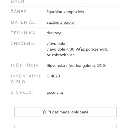
DRUH:
ŽÁNER:
figurálna kompozícia
MATERIÁL:
zažltnutý papier
TECHNIKA:
drevoryt
ZNAČENIE:
vľavo dole !
vľavo dole 4/30 Víťaz porazených,
Szabó 963 z cyklu 'Ecce vita'
zobraziť viac
INŠTITÚCIA:
Slovenská národná galéria, SNG
INVENTÁRNE
G 4629
ČÍSLO:
Z CYKLU:
Ecce vita
Pridať medzi obľúbené