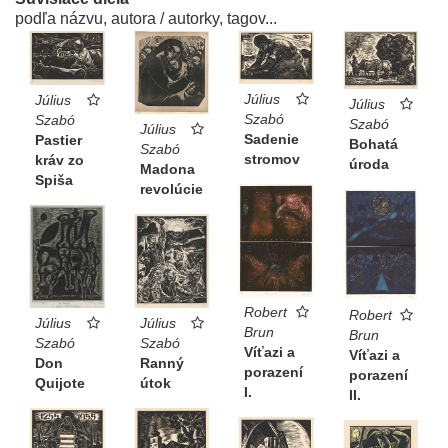
podľa názvu, autora / autorky, tagov...
Július
Július
Július
Szabó
Szabó
Szabó
Július
Sadenie
Pastier
Bohatá
Szabó
stromov
kráv zo
úroda
Madona
Spiša
revolúcie
Robert
Robert
Július
Július
Brun
Brun
Szabó
Szabó
Víťazi a
Víťazi a
Don
Ranný
porazení
porazení
Quijote
útok
I.
II.