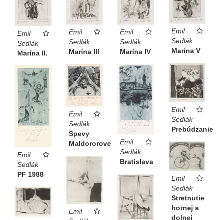
Emil
Emil
Emil
Emil
Sedlák
Sedlák
Sedlák
Sedlák
Marína V
Marína III
Marína IV
Marína II.
Emil
Emil
Sedlák
Sedlák
Prebúdzanie
Spevy
Emil
Maldororove
Sedlák
Emil
Bratislava
Sedlák
PF 1988
Emil
Sedlák
Stretnutie
hornej a
Emil
dolnej