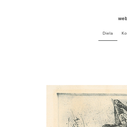
we
Diela
Ko