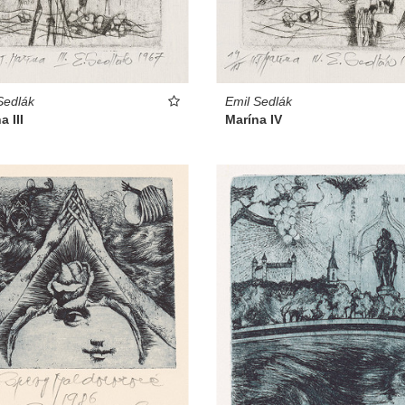
Sedlák
Emil Sedlák
a III
Marína IV