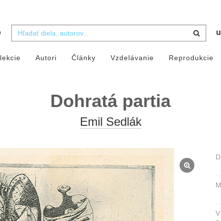
b
u
lekcie
Autori
Články
Vzdelávanie
Reprodukcie
Dohratá partia
Emil Sedlák
D
M