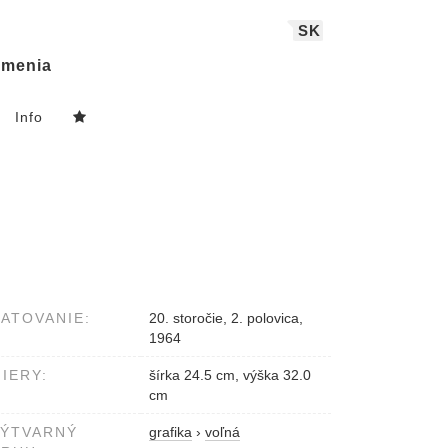
SK
menia
Info
ATOVANIE:
20. storočie, 2. polovica,
1964
IERY:
šírka 24.5 cm, výška 32.0
cm
VÝTVARNÝ
grafika
›
voľná