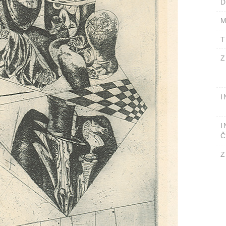
D
M
T
Z
I
I
Č
Z