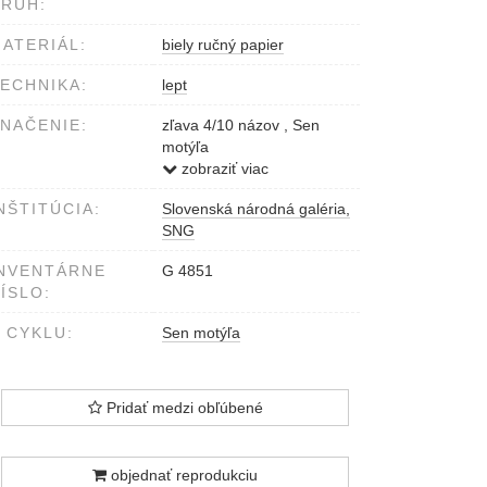
RUH:
ATERIÁL:
biely ručný papier
ECHNIKA:
lept
NAČENIE:
zľava 4/10 názov , Sen
motýľa
vpravo Emil Sedlák 1964
zobraziť viac
NŠTITÚCIA:
Slovenská národná galéria,
SNG
NVENTÁRNE
G 4851
ÍSLO:
 CYKLU:
Sen motýľa
Pridať medzi obľúbené
objednať reprodukciu