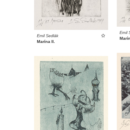
Emil 
Emil Sedlák
Marín
Marína II.