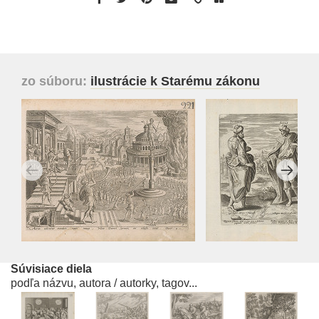
zo súboru:
ilustrácie k Starému zákonu
Súvisiace diela
podľa názvu, autora / autorky, tagov...