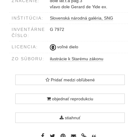
ZNAČENIE:
dole lat.t.a pag.3
vľavo dole Gerard de Yide ex.
INŠTITÚCIA:
Slovenská národná galéria, SNG
INVENTÁRNE
G 7972
ČÍSLO:
LICENCIA:
voľné dielo
ZO SÚBORU:
ilustrácie k Starému zákonu
Pridať medzi obľúbené
objednať reprodukciu
stiahnuť