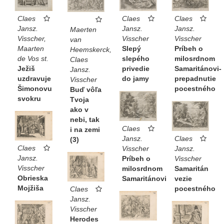
Claes
Claes
Claes
Jansz.
Jansz.
Jansz.
Maerten
Visscher
Visscher,
Visscher
van
Príbeh o
Maarten
Slepý
Heemskerck,
milosrdnom
de Vos st.
slepého
Claes
Samaritánovi-
Ježiš
privedie
Jansz.
prepadnutie
uzdravuje
do jamy
Visscher
pocestného
Šimonovu
Buď vôľa
svokru
Tvoja
ako v
nebi, tak
Claes
i na zemi
Claes
Jansz.
(3)
Claes
Jansz.
Visscher
Jansz.
Visscher
Príbeh o
Visscher
Samaritán
milosrdnom
Obrieska
vezie
Samaritánovi
Mojžiša
pocestného
Claes
Jansz.
Visscher
Herodes