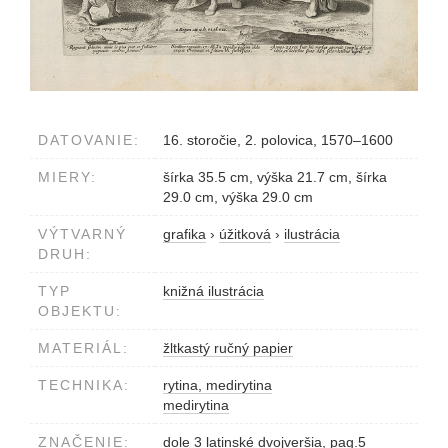
DATOVANIE:
16. storočie, 2. polovica, 1570–1600
MIERY:
šírka 35.5 cm, výška 21.7 cm, šírka
29.0 cm, výška 29.0 cm
VÝTVARNÝ
grafika
›
úžitková
›
ilustrácia
DRUH:
TYP
knižná ilustrácia
OBJEKTU:
MATERIÁL:
žltkastý ručný papier
TECHNIKA:
rytina, medirytina
medirytina
ZNAČENIE:
dole 3 latinské dvojveršia, pag.5