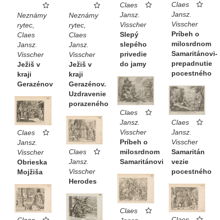
Claes
Claes
Jansz.
Jansz.
Neznámy
Neznámy
Visscher
Visscher
rytec,
rytec,
Príbeh o
Slepý
Claes
Claes
milosrdnom
slepého
Jansz.
Jansz.
Samaritánovi-
privedie
Visscher
Visscher
prepadnutie
do jamy
Ježiš v
Ježiš v
pocestného
kraji
kraji
Gerazénov
Gerazénov.
Uzdravenie
porazeného
Claes
Claes
Jansz.
Jansz.
Visscher
Claes
Visscher
Príbeh o
Jansz.
Claes
Samaritán
milosrdnom
Visscher
Jansz.
vezie
Samaritánovi
Obrieska
Visscher
pocestného
Mojžiša
Herodes
Claes
Claes
Claes