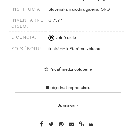
INŠTITÚCIA:
Slovenská národná galéria, SNG
INVENTÁRNE
G 7977
ČÍSLO:
LICENCIA:
voľné dielo
ZO SÚBORU:
ilustrácie k Starému zákonu
Pridať medzi obľúbené
objednať reprodukciu
stiahnuť