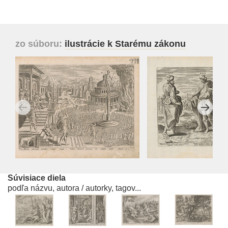
zo súboru:
ilustrácie k Starému zákonu
Súvisiace diela
podľa názvu, autora / autorky, tagov...