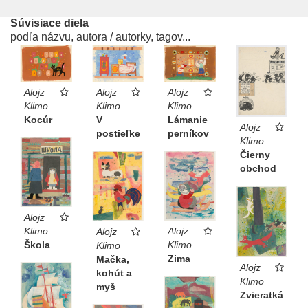
Súvisiace diela
podľa názvu, autora / autorky, tagov...
Alojz
Alojz
Alojz
Klimo
Klimo
Klimo
Kocúr
V
Lámanie
Alojz
postieľke
perníkov
Klimo
Čierny
obchod
Alojz
Klimo
Alojz
Alojz
Škola
Klimo
Klimo
Zima
Mačka,
Alojz
kohút a
Klimo
myš
Zvieratká