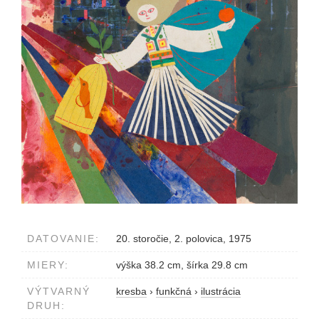
DATOVANIE:
20. storočie, 2. polovica, 1975
MIERY:
výška 38.2 cm, šírka 29.8 cm
VÝTVARNÝ
kresba
›
funkčná
›
ilustrácia
DRUH: