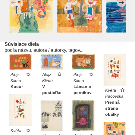
Súvisiace diela
podľa názvu, autora / autorky, tagov...
Alojz
Alojz
Alojz
Klimo
Klimo
Klimo
Kocúr
V
Lámanie
Květa
postieľke
perníkov
Pacovská
Predná
strana
obálky
Květa