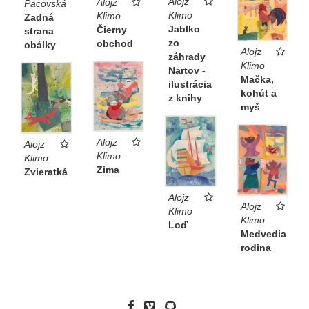
Alojz
Alojz
Pacovská
Klimo
Klimo
Zadná
Jablko
Čierny
strana
zo
obchod
obálky
Alojz
záhrady
Klimo
Nartov -
Mačka,
ilustrácia
kohút a
z knihy
myš
Alojz
Alojz
Klimo
Klimo
Zima
Zvieratká
Alojz
Alojz
Klimo
Klimo
Loď
Medvedia
rodina