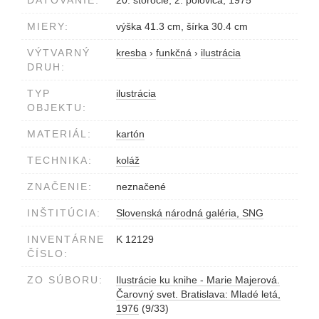
MIERY:
výška 41.3 cm, šírka 30.4 cm
VÝTVARNÝ
kresba
›
funkčná
›
ilustrácia
DRUH:
TYP
ilustrácia
OBJEKTU:
MATERIÁL:
kartón
TECHNIKA:
koláž
ZNAČENIE:
neznačené
INŠTITÚCIA:
Slovenská národná galéria, SNG
INVENTÁRNE
K 12129
ČÍSLO:
ZO SÚBORU:
Ilustrácie ku knihe - Marie Majerová.
Čarovný svet. Bratislava: Mladé letá,
1976
(9/33)