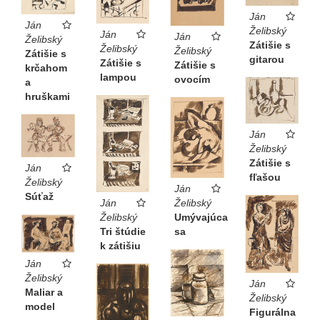
Ján
Ján
Želibský
Ján
Ján
Želibský
Zátišie s
Želibský
Želibský
Zátišie s
gitarou
Zátišie s
Zátišie s
krčahom
lampou
ovocím
a
hruškami
Ján
Želibský
Zátišie s
Ján
fľašou
Želibský
Ján
Súťaž
Ján
Želibský
Želibský
Umývajúca
Tri štúdie
sa
k zátišiu
Ján
Želibský
Ján
Maliar a
Želibský
model
Figurálna