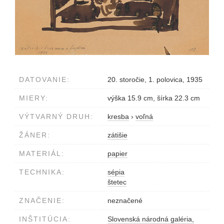
DATOVANIE:
20. storočie, 1. polovica, 1935
MIERY:
výška 15.9 cm, šírka 22.3 cm
VÝTVARNÝ DRUH:
kresba
›
voľná
ŽÁNER:
zátišie
MATERIÁL:
papier
TECHNIKA:
sépia
štetec
ZNAČENIE:
neznačené
INŠTITÚCIA:
Slovenská národná galéria,