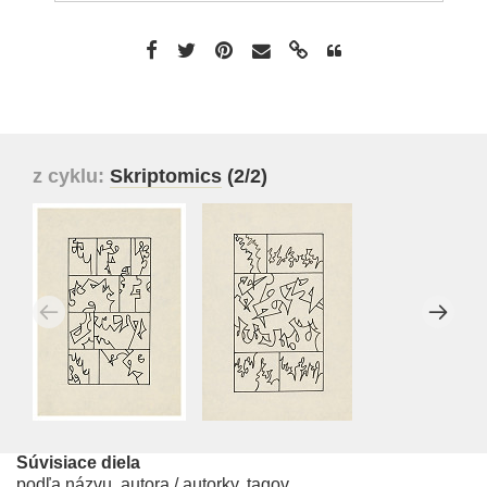
z cyklu:
Skriptomics
(2/2)
Súvisiace diela
podľa názvu, autora / autorky, tagov...