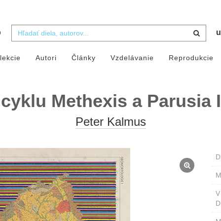
b
u
lekcie
Autori
Články
Vzdelávanie
Reprodukcie
 cyklu Methexis a Parusia II
Peter Kalmus
D
M
D