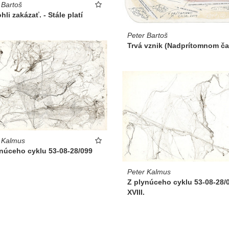
 Bartoš
li zakázať. - Stále platí
Peter Bartoš
Trvá vznik (Nadprítomnom ča
 Kalmus
ynúceho cyklu 53-08-28/099
Peter Kalmus
Z plynúceho cyklu 53-08-28/
XVIII.