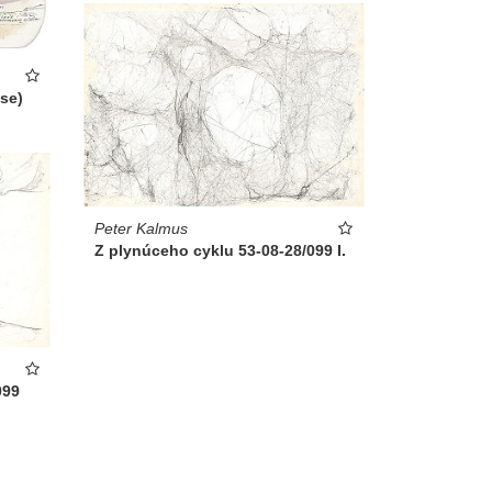
se)
Peter Kalmus
Z plynúceho cyklu 53-08-28/099 I.
099