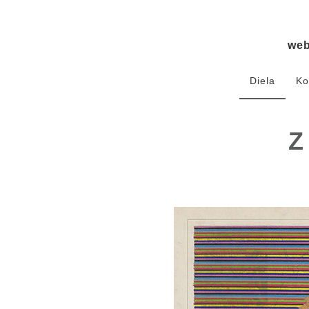
we
Diela
Ko
Z