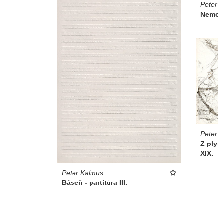
Peter
Nemoh
Peter
Z pl
XIX.
Peter Kalmus
Báseň - partitúra III.