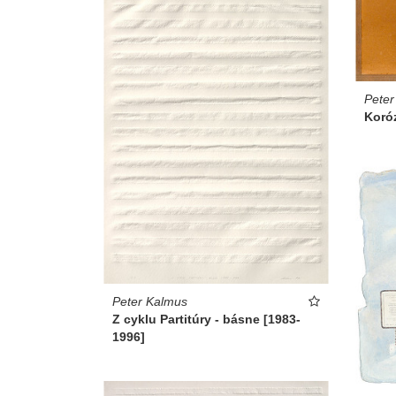
Peter
Koróz
Peter Kalmus
Z cyklu Partitúry - básne [1983-
1996]