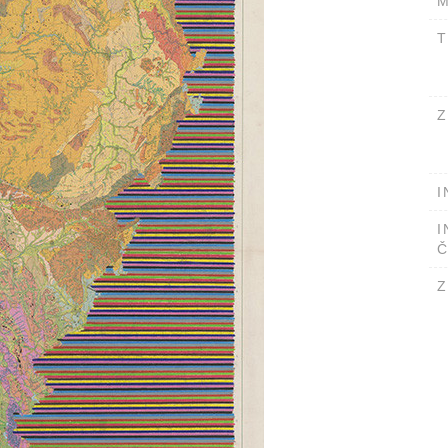
M
T
Z
I
I
Č
Z