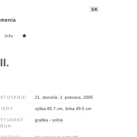
SK
menia
Info
I.
ATOVANIE:
21. storočie, 1. polovica, 2005
IERY:
výška 85.7 cm, šírka 49.5 cm
VÝTVARNÝ
grafika
›
voľná
RUH: