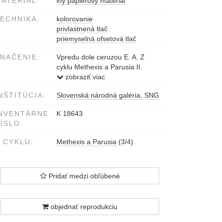
ATERIÁL:
iný papierový materiál
ECHNIKA:
kolorovanie
privlastnená tlač
priemyselná ofsetová tlač
NAČENIE:
Vpredu dole ceruzou E. A. Z
cyklu Methexis a Parusia II.
Peter Kalmus 2005
zobraziť viac
null0001000058
NŠTITÚCIA:
Slovenská národná galéria, SNG
NVENTÁRNE
K 18643
ÍSLO:
 CYKLU:
Methexis a Parusia
(3/4)
Pridať medzi obľúbené
objednať reprodukciu