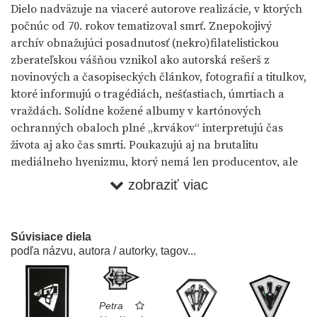
Dielo nadväzuje na viaceré autorove realizácie, v ktorých
počnúc od 70. rokov tematizoval smrť. Znepokojivý
archív obnažujúci posadnutosť (nekro)filatelistickou
zberateľskou vášňou vznikol ako autorská rešerš z
novinových a časopiseckých článkov, fotografií a titulkov,
ktoré informujú o tragédiách, nešťastiach, úmrtiach a
vraždách. Solídne kožené albumy v kartónových
ochranných obaloch plné „krvákov“ interpretujú čas
života aj ako čas smrti. Poukazujú aj na brutalitu
mediálneho hyenizmu, ktorý nemá len producentov, ale
aj masu divákov a čitateľov, čo tento druh správ aktívne
zobraziť viac
„konzumujú“. Zároveň je táto podivuhodná koláž aj
emocionálnym vyjadrením subjektívneho ľudského
strachu zo smrti, akousi autentickou a menej okázalou
Súvisiace diela
verziou „fyzickej nemožnosti smrti v mysli niekoho
podľa názvu, autora / autorky, tagov...
živého“ (Damien Hirst).
Lucia Gregorová Stach ●
Katalóg k výstave Krv (2015)
Petra