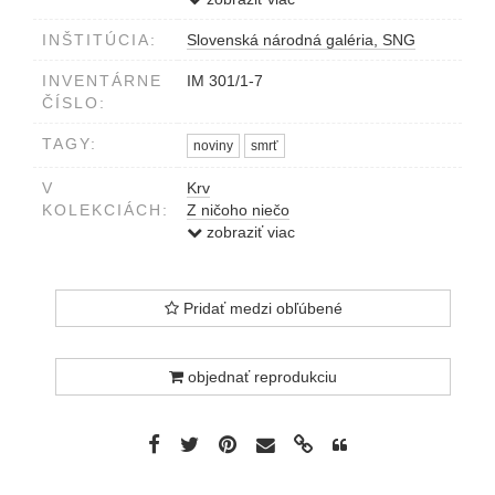
INŠTITÚCIA:
Slovenská národná galéria, SNG
INVENTÁRNE
IM 301/1-7
ČÍSLO:
TAGY:
noviny
smrť
V
Krv
KOLEKCIÁCH:
Z ničoho niečo
Drsná škola
zobraziť viac
Pridať medzi obľúbené
objednať reprodukciu