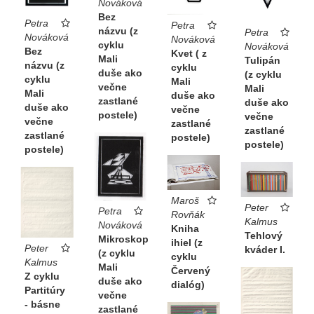
Nováková
Bez
Petra
Petra
názvu (z
Petra
Nováková
Nováková
cyklu
Nováková
Bez
Kvet ( z
Mali
Tulipán
názvu (z
cyklu
duše ako
(z cyklu
cyklu
Mali
večne
Mali
Mali
duše ako
zastlané
duše ako
duše ako
večne
postele)
večne
večne
zastlané
zastlané
zastlané
postele)
postele)
postele)
Maroš
Peter
Petra
Rovňák
Kalmus
Nováková
Kniha
Tehlový
Mikroskop
ihiel (z
Peter
kváder I.
(z cyklu
cyklu
Kalmus
Mali
Červený
Z cyklu
duše ako
dialóg)
Partitúry
večne
- básne
zastlané