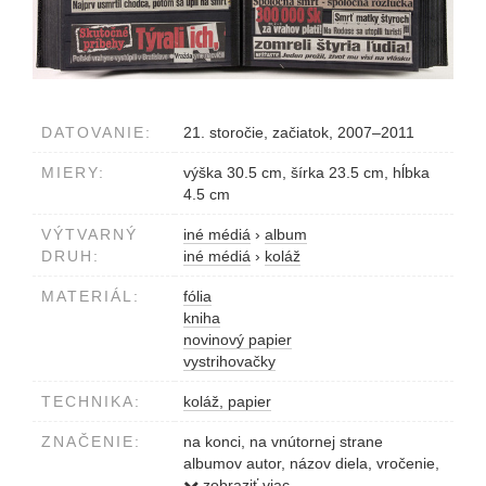
DATOVANIE:
21. storočie, začiatok, 2007–2011
MIERY:
výška 30.5 cm, šírka 23.5 cm, hĺbka
4.5 cm
VÝTVARNÝ
iné médiá
›
album
DRUH:
iné médiá
›
koláž
MATERIÁL:
fólia
kniha
novinový papier
vystrihovačky
TECHNIKA:
koláž, papier
ZNAČENIE:
na konci, na vnútornej strane
albumov autor, názov diela, vročenie,
číslo albumu
zobraziť viac