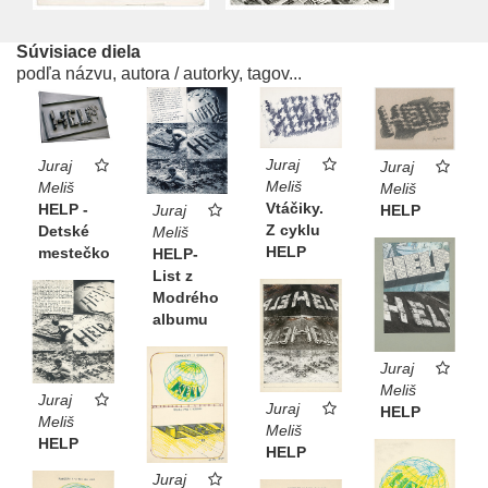
Súvisiace diela
podľa názvu, autora / autorky, tagov...
Juraj
Juraj
Juraj
Meliš
Meliš
Meliš
Vtáčiky.
HELP -
Juraj
HELP
Z cyklu
Detské
Meliš
HELP
mestečko
HELP-
List z
Modrého
albumu
Juraj
Meliš
Juraj
Juraj
HELP
Meliš
Meliš
HELP
HELP
Juraj