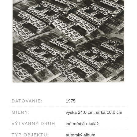
DATOVANIE:
1975
MIERY:
výška 24.0 cm, šírka 18.0 cm
VÝTVARNÝ DRUH:
iné médiá
›
koláž
TYP OBJEKTU:
autorský album