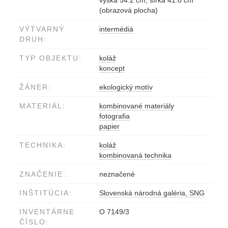
(obrazová plocha)
VÝTVARNÝ
intermédiá
DRUH:
TYP OBJEKTU:
koláž
koncept
ŽÁNER:
ekologický motív
MATERIÁL:
kombinované materiály
fotografia
papier
TECHNIKA:
koláž
kombinovaná technika
ZNAČENIE:
neznačené
INŠTITÚCIA:
Slovenská národná galéria, SNG
INVENTÁRNE
O 7149/3
ČÍSLO: