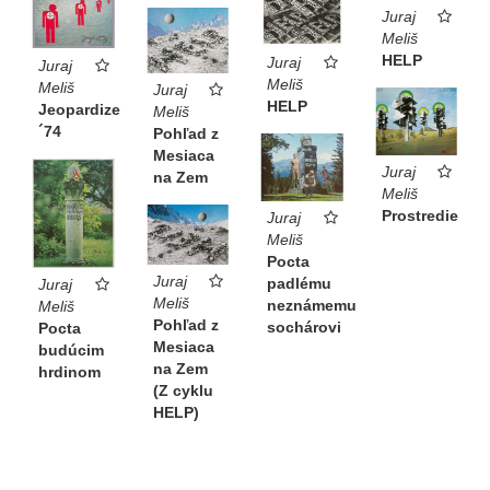
Juraj
Meliš
HELP
Juraj
Juraj
Meliš
Meliš
Juraj
HELP
Jeopardize
Meliš
´74
Pohľad z
Mesiaca
Juraj
na Zem
Meliš
Prostredie
Juraj
Meliš
Pocta
Juraj
padlému
Juraj
Meliš
neznámemu
Meliš
Pohľad z
sochárovi
Pocta
Mesiaca
budúcim
na Zem
hrdinom
(Z cyklu
HELP)