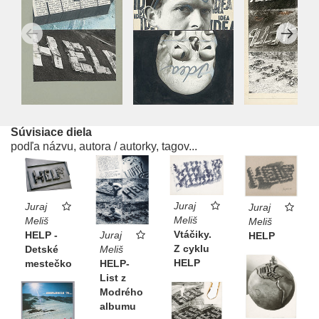
Súvisiace diela
podľa názvu, autora / autorky, tagov...
Juraj
Juraj
Juraj
Meliš
Meliš
Meliš
Vtáčiky.
HELP -
Juraj
HELP
Z cyklu
Detské
Meliš
HELP
mestečko
HELP-
List z
Modrého
albumu