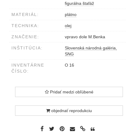
figurálna štafáž
MATERIÁL:
plátno
TECHNIKA:
olej
ZNAČENIE:
vpravo dole M.Benka
INŠTITÚCIA:
Slovenská národná galéria,
SNG
INVENTÁRNE
O 16
ČÍSLO:
Pridať medzi obľúbené
objednať reprodukciu