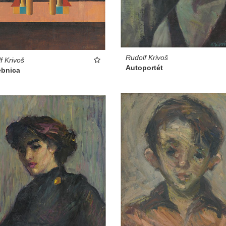
Rudolf Krivoš
f Krivoš
Autoportét
ebnica