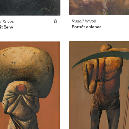
Rudolf Krivoš
f Krivoš
Portrét chlapca
ét ženy