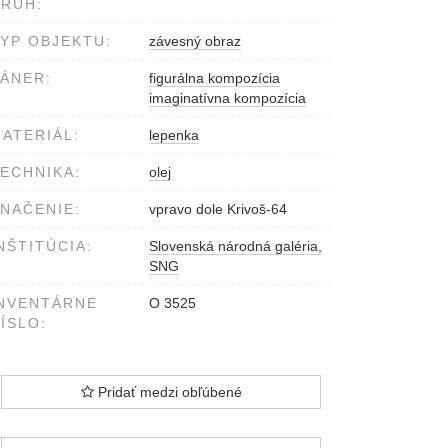
RUH:
YP OBJEKTU:
závesný obraz
ÁNER:
figurálna kompozícia
imaginatívna kompozícia
ATERIÁL:
lepenka
ECHNIKA:
olej
NAČENIE:
vpravo dole Krivoš-64
NŠTITÚCIA:
Slovenská národná galéria,
SNG
NVENTÁRNE
O 3525
ÍSLO:
Pridať medzi obľúbené