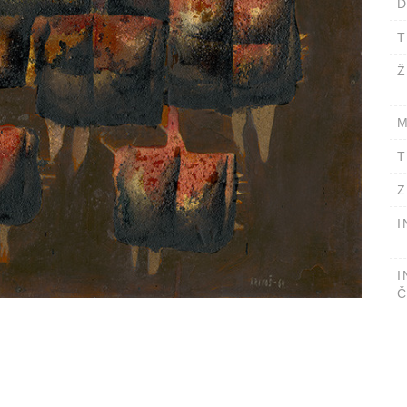
D
T
Ž
M
T
Z
I
I
Č