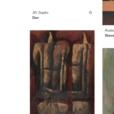
Jiří Sopko
Dav
Rudol
Stav