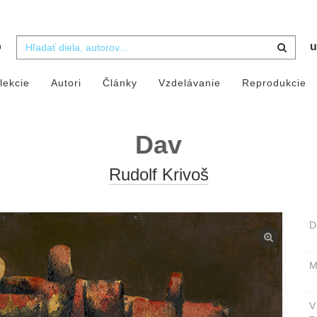
b
u
lekcie
Autori
Články
Vzdelávanie
Reprodukcie
Dav
Rudolf Krivoš
D
M