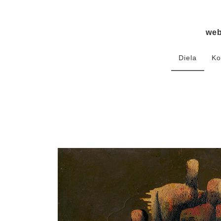
we
Diela
Ko