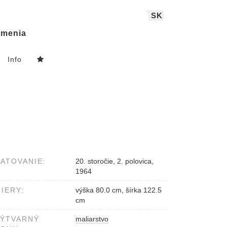
SK
menia
Info
ATOVANIE:
20. storočie, 2. polovica,
1964
IERY:
výška 80.0 cm, šírka 122.5
cm
VÝTVARNÝ
maliarstvo