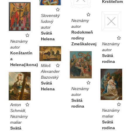
Krstiteľom
Slovenský
Neznámy
ľudový
autor
autor
Rodokmeň
Svätá
rodiny
Helena
Neznámy
Zmeškalovej
Neznámy
autor
autor
Konštantín
Svätá
a
rodina
Helena(ikona)
Miloš
Alexander
Bazovský
Svätá
Neznámy
Helena
autor
Svätá
Anton
rodina
Neznámy
Schmidt,
maliar
Neznámy
Svätá
maliar
rodina
Svätá