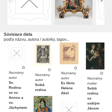
Súvisiace diela
podľa názvu, autora / autorky, tagov...
Neznámy
Neznámy
Neznámy
autor
autor
Neznámy
autor
Sv.
Ex libris
maliar
Svätá
Rodina
Helene
Svätá
rodina
se sv.
Abel
rodina
Annou a
so
sv.
svätým
Jáchymem
Jánom