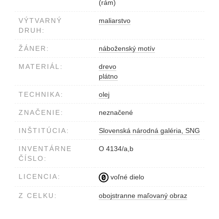
(rám)
VÝTVARNÝ
maliarstvo
DRUH:
ŽÁNER:
náboženský motív
MATERIÁL:
drevo
plátno
TECHNIKA:
olej
ZNAČENIE:
neznačené
INŠTITÚCIA:
Slovenská národná galéria, SNG
INVENTÁRNE
O 4134/a,b
ČÍSLO:
LICENCIA:
voľné dielo
Z CELKU:
obojstranne maľovaný obraz