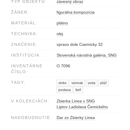
TYP OBJEKTU:
závesný obraz
ŽÁNER:
figurálna kompozícia
MATERIÁL:
plátno
TECHNIKA:
olej
ZNAČENIE:
vpravo dole Csemicky 32
INŠTITÚCIA:
Slovenská národná galéria, SNG
INVENTÁRNE
O 7096
ČÍSLO:
TAGY:
slnko
súmrak
voda
pláž
postava
tieň
V KOLEKCIÁCH:
Zbierka Linea v SNG
Liptov Ladislava Čemického
NADOBUDNUTIE:
Dar zo Zbierky Linea