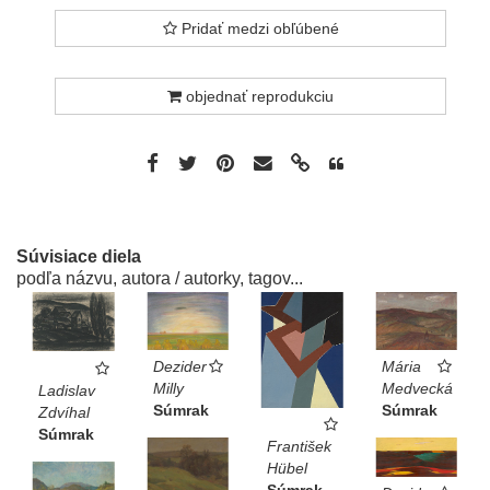
Pridať medzi obľúbené
objednať reprodukciu
Súvisiace diela
podľa názvu, autora / autorky, tagov...
Mária
Dezider
Medvecká
Milly
Ladislav
Súmrak
Súmrak
Zdvíhal
Súmrak
František
Hübel
Súmrak