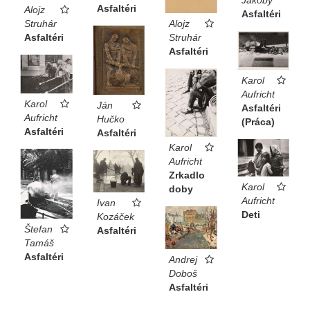
Asfaltéri
Alojz
Asfaltéri
Alojz
Struhár
Struhár
Asfaltéri
Asfaltéri
Karol
Aufricht
Karol
Ján
Asfaltéri
Aufricht
Hučko
(Práca)
Asfaltéri
Asfaltéri
Karol
Aufricht
Zrkadlo
Karol
doby
Aufricht
Ivan
Deti
Kozáček
Štefan
Asfaltéri
Tamáš
Asfaltéri
Andrej
Doboš
Asfaltéri