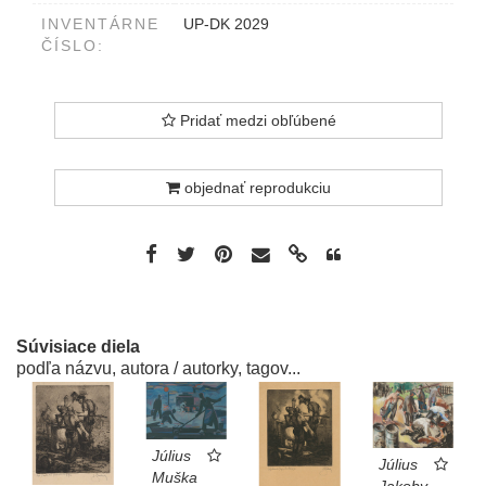
INVENTÁRNE
UP-DK 2029
ČÍSLO:
Pridať medzi obľúbené
objednať reprodukciu
Súvisiace diela
podľa názvu, autora / autorky, tagov...
Július
Július
Muška
Jakoby