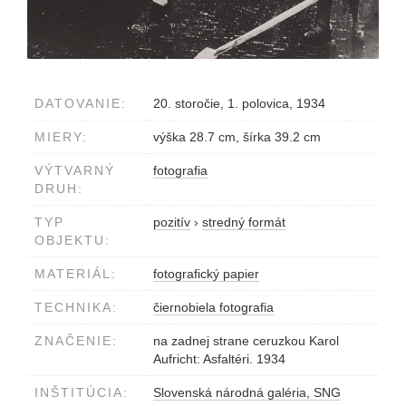
DATOVANIE:
20. storočie, 1. polovica, 1934
MIERY:
výška 28.7 cm, šírka 39.2 cm
VÝTVARNÝ
fotografia
DRUH:
TYP
pozitív
›
stredný formát
OBJEKTU:
MATERIÁL:
fotografický papier
TECHNIKA:
čiernobiela fotografia
ZNAČENIE:
na zadnej strane ceruzkou Karol
Aufricht: Asfaltéri. 1934
INŠTITÚCIA:
Slovenská národná galéria, SNG