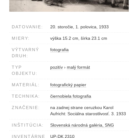
DATOVANIE:
20. storočie, 1. polovica, 1933
MIERY:
výška 15.2 cm, šírka 23.1 cm
VÝTVARNÝ
fotografia
DRUH:
TYP
pozitív
›
malý formát
OBJEKTU:
MATERIÁL:
fotografický papier
TECHNIKA:
čiernobiela fotografia
ZNAČENIE:
na zadnej strane ceruzkou Karol
Aufricht: Sociálna starostlivosť. 3. 1933
INŠTITÚCIA:
Slovenská národná galéria, SNG
INVENTÁRNE
UP-DK 2310