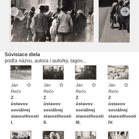
Súvisiace diela
podľa názvu, autora / autorky, tagov...
Ján
Ján
Ján
Ján
Rečo
Rečo
Rečo
Rečo
Z
Z
Z
Z
ústavov
ústavov
ústavov
ústavov
sociálnej
sociálnej
sociálnej
sociálnej
starostlivosti
starostlivosti
starostlivosti
starostlivosti
I.
II.
III.
IV.