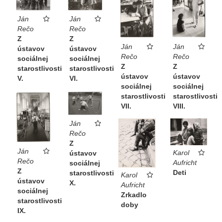
Ján
Ján
Rečo
Rečo
Z
Z
Ján
Ján
ústavov
ústavov
Rečo
Rečo
sociálnej
sociálnej
Z
Z
starostlivosti
starostlivosti
ústavov
ústavov
V.
VI.
sociálnej
sociálnej
starostlivosti
starostlivosti
VII.
VIII.
Ján
Rečo
Z
Ján
Karol
ústavov
Rečo
Aufricht
sociálnej
Z
Deti
starostlivosti
Karol
ústavov
X.
Aufricht
sociálnej
Zrkadlo
starostlivosti
doby
IX.