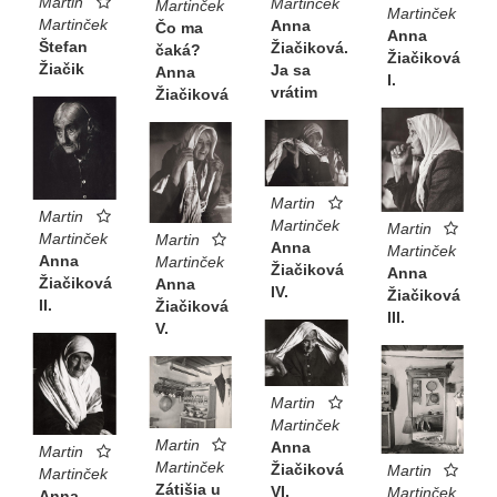
Martin
Martinček
Martinček
Martinček
Martinček
Anna
Čo ma
Anna
Štefan
Žiačiková.
čaká?
Žiačiková
Žiačik
Ja sa
Anna
I.
vrátim
Žiačiková
Martin
Martin
Martinček
Martin
Martinček
Martin
Anna
Martinček
Anna
Martinček
Žiačiková
Anna
Žiačiková
Anna
IV.
Žiačiková
II.
Žiačiková
III.
V.
Martin
Martinček
Martin
Anna
Martin
Martinček
Žiačiková
Martin
Martinček
Zátišia u
VI.
Martinček
Anna