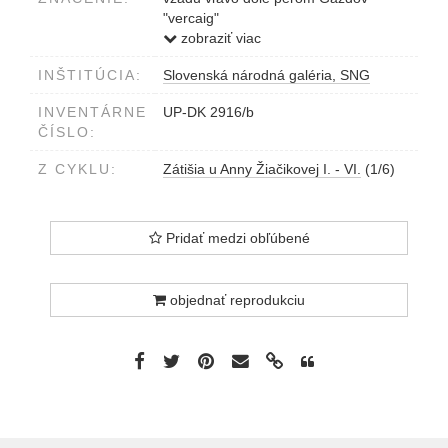
"vercaig"
vzadu vpravo dole pečiatka Zaslúžilý
zobraziť viac
umelec Martin Martinček, fotograf-
INŠTITÚCIA:
Slovenská národná galéria, SNG
výtvarník, Liptovský Mikuláš
INVENTÁRNE
UP-DK 2916/b
ČÍSLO:
Z CYKLU:
Zátišia u Anny Žiačikovej I. - VI.
(1/6)
Pridať medzi obľúbené
objednať reprodukciu