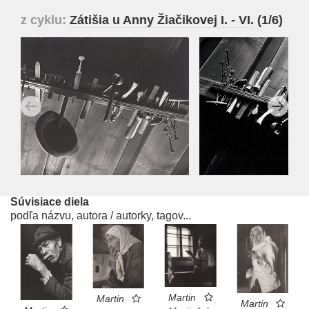
z cyklu:
Zátišia u Anny Žiačikovej I. - VI.
(1/6)
Súvisiace diela
podľa názvu, autora / autorky, tagov...
Martin
Martin
Martin