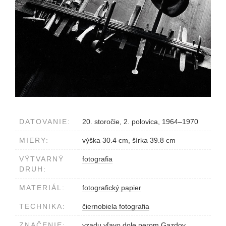
DATOVANIE:
20. storočie, 2. polovica, 1964–1970
MIERY:
výška 30.4 cm, šírka 39.8 cm
VÝTVARNÝ
fotografia
DRUH:
MATERIÁL:
fotografický papier
TECHNIKA:
čiernobiela fotografia
ZNAČENIE:
vzadu vľavo dole perom Gazdov