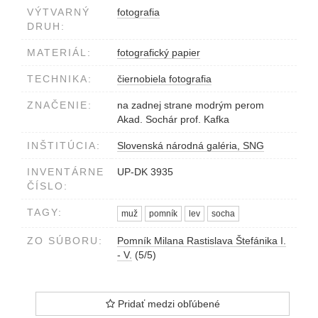
VÝTVARNÝ
fotografia
DRUH:
MATERIÁL:
fotografický papier
TECHNIKA:
čiernobiela fotografia
ZNAČENIE:
na zadnej strane modrým perom
Akad. Sochár prof. Kafka
INŠTITÚCIA:
Slovenská národná galéria, SNG
INVENTÁRNE
UP-DK 3935
ČÍSLO:
TAGY:
muž
pomník
lev
socha
ZO SÚBORU:
Pomník Milana Rastislava Štefánika I.
- V.
(5/5)
Pridať medzi obľúbené