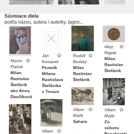
Súvisiace diela
podľa názvu, autora / autorky, tagov...
Alojz
Rigele
Ján
Rudolf
Milan
Martin
Koniarek
Budský
Rastislav
Piaček
Pomník
Milan
Štefánik
Milan
Milana
Rastislav
Rastislav
Rastislava
Štefánik
Štefánik
Štefánika
ako Anna
v Trnave
Daučíková
Viliam
Viliam
Malík
Malík
Sahara
Zo
súboru
Viliam
Repatrianti