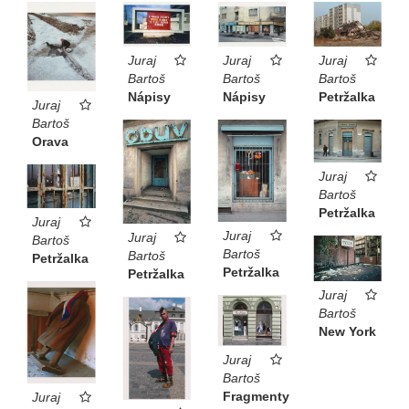
Juraj
Juraj
Juraj
Bartoš
Bartoš
Bartoš
Petržalka
Nápisy
Nápisy
Juraj
Bartoš
Orava
Juraj
Bartoš
Petržalka
Juraj
Juraj
Juraj
Bartoš
Bartoš
Bartoš
Petržalka
Petržalka
Petržalka
Juraj
Bartoš
New York
Juraj
Bartoš
Fragmenty
Juraj