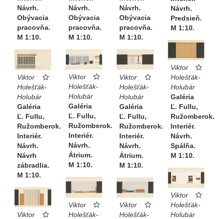
Návrh.
Návrh.
Návrh.
Návrh.
Obývacia
Obývacia
Obývacia
Predsieň.
pracovňa.
pracovňa.
pracovňa.
M 1:10.
M 1:10.
M 1:10.
M 1:10.
Viktor
Viktor
Viktor
Holešťák-
Viktor
Holešťák-
Holešťák-
Holubár
Holešťák-
Holubár
Holubár
Galéria
Holubár
Galéria
Galéria
Ľ. Fullu,
Galéria
Ľ. Fullu,
Ľ. Fullu,
Ružomberok.
Ľ. Fullu,
Ružomberok.
Ružomberok.
Interiér.
Ružomberok.
Interiér.
Interiér.
Návrh.
Interiér.
Návrh.
Návrh.
Spálňa.
Návrh.
Átrium.
Átrium.
M 1:10.
Návrh
M 1:10.
M 1:10.
zábradlia.
M 1:10.
Viktor
Viktor
Viktor
Holešťák-
Holešťák-
Holešťák-
Holubár
Viktor