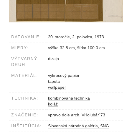
DATOVANIE:
20. storočie, 2. polovica, 1973
MIERY:
výška 32.8 cm, šírka 100.0 cm
VÝTVARNÝ
dizajn
DRUH:
MATERIÁL:
výkresový papier
tapeta
wallpaper
TECHNIKA:
kombinovaná technika
koláž
ZNAČENIE:
vpravo dole arch. VHolubár´73
INŠTITÚCIA:
Slovenská národná galéria, SNG