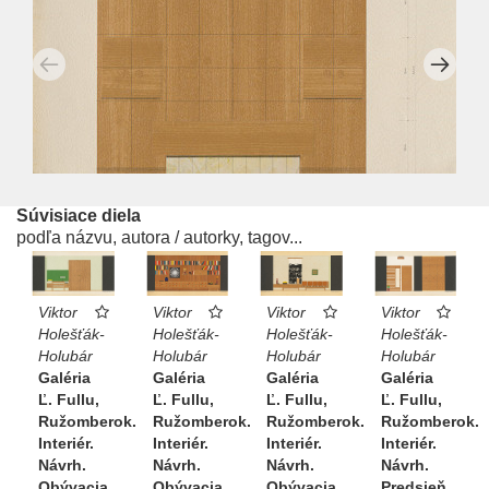
Súvisiace diela
podľa názvu, autora / autorky, tagov...
Viktor
Viktor
Viktor
Viktor
Holešťák-
Holešťák-
Holešťák-
Holešťák-
Holubár
Holubár
Holubár
Holubár
Galéria
Galéria
Galéria
Galéria
Ľ. Fullu,
Ľ. Fullu,
Ľ. Fullu,
Ľ. Fullu,
Ružomberok.
Ružomberok.
Ružomberok.
Ružomberok.
Interiér.
Interiér.
Interiér.
Interiér.
Návrh.
Návrh.
Návrh.
Návrh.
Obývacia
Obývacia
Obývacia
Predsieň.