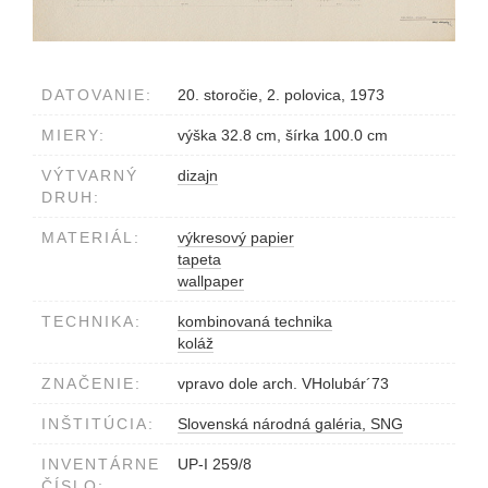
DATOVANIE:
20. storočie, 2. polovica, 1973
MIERY:
výška 32.8 cm, šírka 100.0 cm
VÝTVARNÝ
dizajn
DRUH:
MATERIÁL:
výkresový papier
tapeta
wallpaper
TECHNIKA:
kombinovaná technika
koláž
ZNAČENIE:
vpravo dole arch. VHolubár´73
INŠTITÚCIA:
Slovenská národná galéria, SNG
INVENTÁRNE
UP-I 259/8
ČÍSLO: