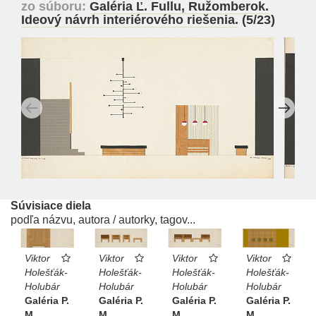
zo súboru:
Galéria Ľ. Fullu, Ružomberok.
Ideový návrh interiérového riešenia.
(5/23)
Súvisiace diela
podľa názvu, autora / autorky, tagov...
Viktor
Viktor
Viktor
Viktor
Holešťák-
Holešťák-
Holešťák-
Holešťák-
Holubár
Holubár
Holubár
Holubár
Galéria P.
Galéria P.
Galéria P.
Galéria P.
M.
M.
M.
M.