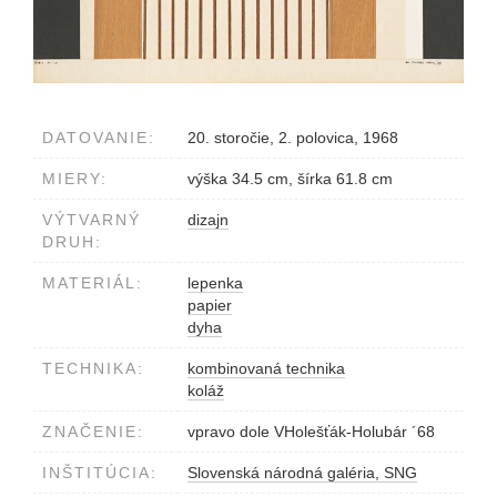
DATOVANIE:
20. storočie, 2. polovica, 1968
MIERY:
výška 34.5 cm, šírka 61.8 cm
VÝTVARNÝ
dizajn
DRUH:
MATERIÁL:
lepenka
papier
dyha
TECHNIKA:
kombinovaná technika
koláž
ZNAČENIE:
vpravo dole VHolešťák-Holubár ´68
INŠTITÚCIA:
Slovenská národná galéria, SNG