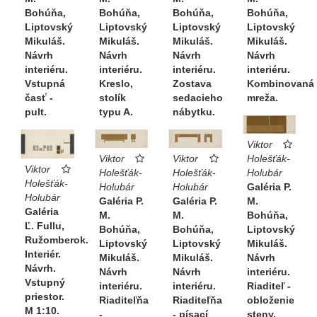
Bohúňa,
Bohúňa,
Bohúňa,
Bohúňa,
Liptovský
Liptovský
Liptovský
Liptovský
Mikuláš.
Mikuláš.
Mikuláš.
Mikuláš.
Návrh
Návrh
Návrh
Návrh
interiéru.
interiéru.
interiéru.
interiéru.
Kreslo,
Zostava
Vstupná
Kombinovaná
stolík
sedacieho
časť -
mreža.
typu A.
nábytku.
pult.
Viktor
Viktor
Viktor
Holešťák-
Viktor
Holešťák-
Holešťák-
Holubár
Holešťák-
Holubár
Holubár
Galéria P.
Holubár
Galéria P.
Galéria P.
M.
Galéria
M.
M.
Bohúňa,
Ľ. Fullu,
Bohúňa,
Bohúňa,
Liptovský
Ružomberok.
Liptovský
Liptovský
Mikuláš.
Interiér.
Mikuláš.
Mikuláš.
Návrh
Návrh.
Návrh
Návrh
interiéru.
Vstupný
interiéru.
interiéru.
Riaditeľ -
priestor.
Riaditeľňa
Riaditeľňa
obloženie
M 1:10.
- písací
-
steny,