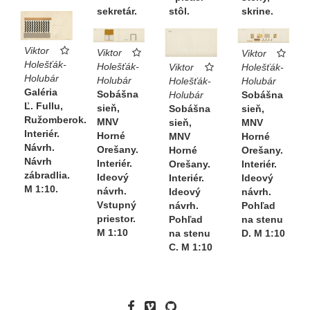
stôl.
sekretár.
skrine.
Viktor
Viktor
Viktor
Holešťák-
Holešťák-
Holešťák-
Viktor
Holubár
Holubár
Holubár
Holešťák-
Galéria
Sobášna
Sobášna
Holubár
Ľ. Fullu,
sieň,
sieň,
Sobášna
Ružomberok.
MNV
MNV
sieň,
Interiér.
Horné
Horné
MNV
Návrh.
Orešany.
Orešany.
Horné
Návrh
Interiér.
Interiér.
Orešany.
zábradlia.
Ideový
Ideový
Interiér.
M 1:10.
návrh.
návrh.
Ideový
Vstupný
Pohľad
návrh.
priestor.
na stenu
Pohľad
M 1:10
D. M 1:10
na stenu
C. M 1:10