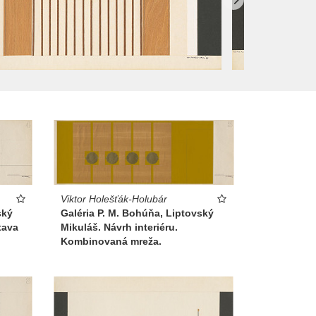
Viktor Holešťák-Holubár
ský
Galéria P. M. Bohúňa, Liptovský
tava
Mikuláš. Návrh interiéru.
Kombinovaná mreža.