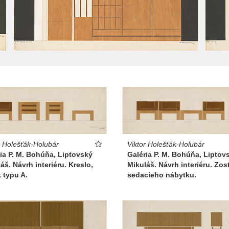
r Holešťák-Holubár
Viktor Holešťák-Holubár
ia P. M. Bohúňa, Liptovský
Galéria P. M. Bohúňa, Liptov
áš. Návrh interiéru. Kreslo,
Mikuláš. Návrh interiéru. Zos
k typu A.
sedacieho nábytku.