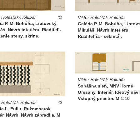
r Holešťák-Holubár
Viktor Holešťák-Holubár
ia P. M. Bohúňa, Liptovský
Galéria P. M. Bohúňa, Liptov
áš. Návrh interiéru. Riaditeľ -
Mikuláš. Návrh interiéru.
enie steny, skrine.
Riaditeľňa - sekretár.
Viktor Holešťák-Holubár
Sobášna sieň, MNV Horné
Orešany. Interiér. Ideový návr
Vstupný priestor. M 1:10
r Holešťák-Holubár
ia Ľ. Fullu, Ružomberok.
iér. Návrh. Návrh zábradlia. M