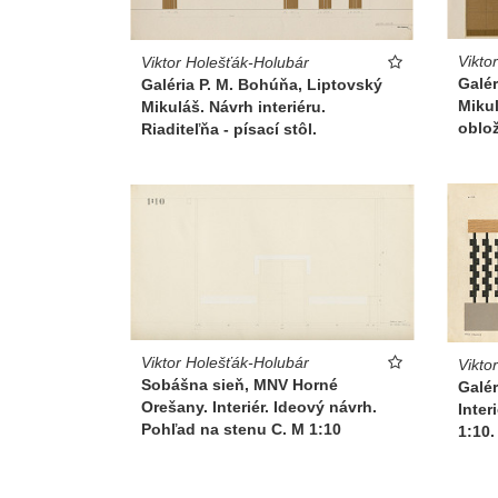
Vikto
Viktor Holešťák-Holubár
Galér
Galéria P. M. Bohúňa, Liptovský
Mikul
Mikuláš. Návrh interiéru.
oblož
Riaditeľňa - písací stôl.
Viktor Holešťák-Holubár
Vikto
Sobášna sieň, MNV Horné
Galér
Orešany. Interiér. Ideový návrh.
Inter
Pohľad na stenu C. M 1:10
1:10.