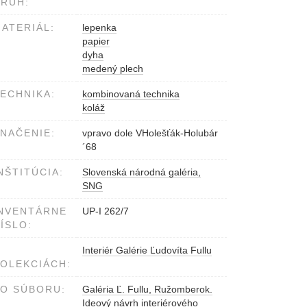
RUH:
ATERIÁL:
lepenka
papier
dyha
medený plech
ECHNIKA:
kombinovaná technika
koláž
NAČENIE:
vpravo dole VHolešťák-Holubár
´68
NŠTITÚCIA:
Slovenská národná galéria,
SNG
NVENTÁRNE
UP-I 262/7
ÍSLO:
Interiér Galérie Ľudovíta Fullu
OLEKCIÁCH:
O SÚBORU:
Galéria Ľ. Fullu, Ružomberok.
Ideový návrh interiérového