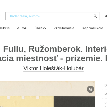
b
u
lekcie
Autori
Články
Vzdelávanie
Reprodukcie
. Fullu, Ružomberok. Interi
acia miestnosť - prízemie. 
Viktor Holešťák-Holubár
D
M