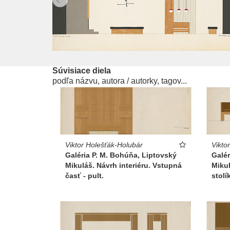
Súvisiace diela
podľa názvu, autora / autorky, tagov...
Vikto
Viktor Holešťák-Holubár
Galér
Galéria P. M. Bohúňa, Liptovský
Mikul
Mikuláš. Návrh interiéru. Vstupná
stolí
časť - pult.