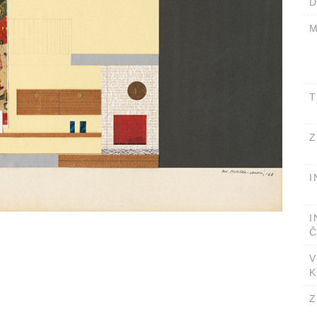
D
M
T
Z
I
I
Č
V
K
Z