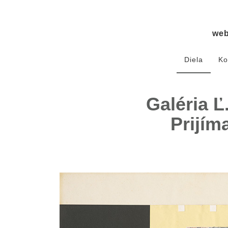
we
Diela
Ko
Galéria Ľ
Prijím