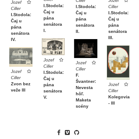
Ciller
Jozef
Jozef
I.Stodola:
I.Stodola:
Ciller
Ciller
Čaj u
Čaj u
I.Stodola:
I.Stodola:
pána
pána
Čaj u
Čaj u
senátora
senátora
pána
pána
I.
II.
senátora
senátora
III.
IV.
Jozef
Jozef
Ciller
Ciller
Jozef
I.Stodola:
F.
Ciller
Čaj u
Švantner:
Zvon bez
Jozef
pána
Nevesta
veže III
Ciller
senátora
hôľ.
Kolegovia
V.
Maketa
- III
scény