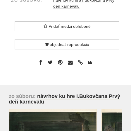
ZO SÚBORU:
návrhov ku hre I.Bukovčana Prvý
deň karnevalu
Pridať medzi obľúbené
objednať reprodukciu
zo súboru:
návrhov ku hre I.Bukovčana Prvý
deň karnevalu