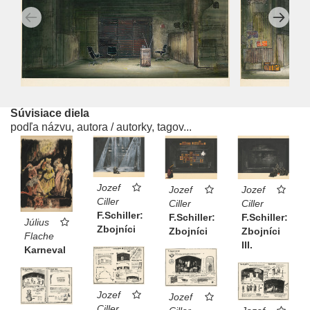
Súvisiace diela
podľa názvu, autora / autorky, tagov...
Jozef
Jozef
Jozef
Ciller
Ciller
Ciller
F.Schiller:
F.Schiller:
F.Schiller:
Július
Zbojníci
Zbojníci
Zbojníci
Flache
III.
Karneval
Jozef
Jozef
Ciller