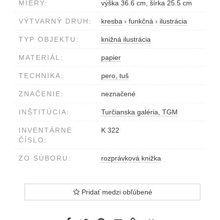
MIERY:
výška 36.6 cm, šírka 25.5 cm
VÝTVARNÝ DRUH:
kresba
›
funkčná
›
ilustrácia
TYP OBJEKTU:
knižná ilustrácia
MATERIÁL:
papier
TECHNIKA:
pero, tuš
ZNAČENIE:
neznačené
INŠTITÚCIA:
Turčianska galéria, TGM
INVENTÁRNE
K 322
ČÍSLO:
ZO SÚBORU:
rozprávková knižka
Pridať medzi obľúbené