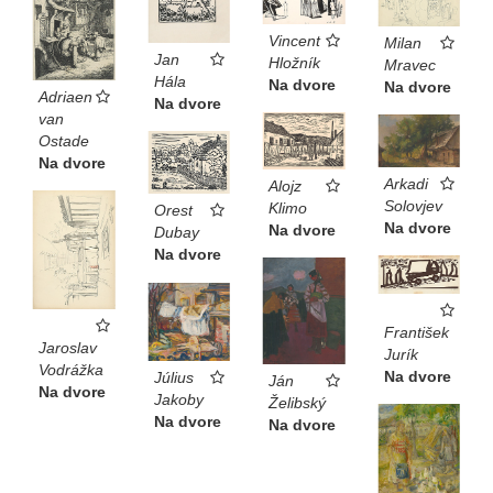
Vincent
Milan
Jan
Hložník
Mravec
Hála
Na dvore
Na dvore
Adriaen
Na dvore
van
Ostade
Na dvore
Arkadi
Alojz
Solovjev
Klimo
Orest
Na dvore
Na dvore
Dubay
Na dvore
František
Jaroslav
Jurík
Vodrážka
Na dvore
Július
Ján
Na dvore
Jakoby
Želibský
Na dvore
Na dvore