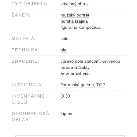
TYP OBJEKTU:
závesný obraz
ŽÁNER:
mužský portrét
horská krajina
figurálna kompozícia
MATERIÁL:
sololit
TECHNIKA:
olej
ZNAČENIE:
vpravo dole štetcom, červenou
farbou G.Salay
null0001000058
zobraziť viac
INŠTITÚCIA:
Tatranská galéria, TGP
INVENTÁRNE
O 39
ČÍSLO:
GEOGRAFICKÁ
Liptov
OBLASŤ: