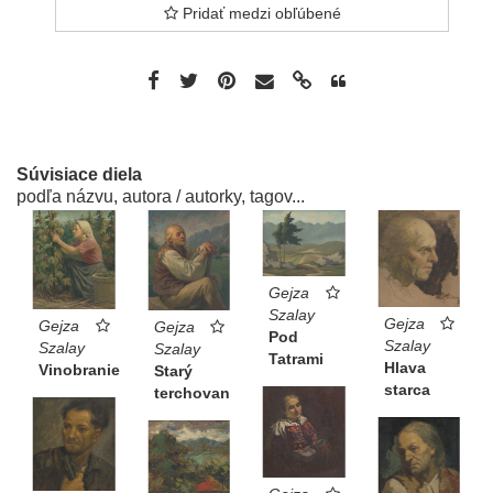
Pridať medzi obľúbené
Súvisiace diela
podľa názvu, autora / autorky, tagov...
Gejza
Szalay
Gejza
Gejza
Gejza
Pod
Szalay
Szalay
Szalay
Tatrami
Hlava
Vinobranie
Starý
starca
terchovan