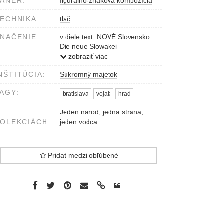
ÁNER:
figurálno-znaková kompozícia
ECHNIKA:
tlač
NAČENIE:
v diele text: NOVÉ Slovensko
Die neue Slowakei
Ročník / Jahrgang II.
zobraziť viac
Číslo / Nummer 3-4
NŠTITÚCIA:
Súkromný majetok
AGY:
bratislava
vojak
hrad
Jeden národ, jedna strana,
OLEKCIÁCH:
jeden vodca
Pridať medzi obľúbené