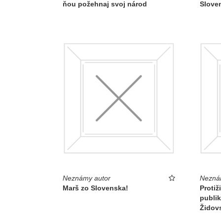
ňou požehnaj svoj národ
Slove
Neznámy autor
Nezná
Marš zo Slovenska!
Protiž
publik
Židov