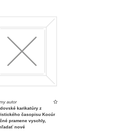
my autor
idovské karikatúry z
istického časopisu Kocúr
ačné pramene vyschly,
hľadať nové