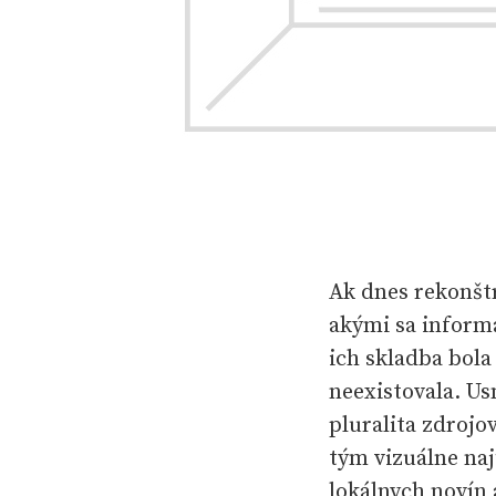
Ak dnes rekonšt
akými sa informá
ich skladba bola
neexistovala. Us
pluralita zdroj
tým vizuálne naj
lokálnych novín 