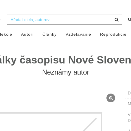
b
u
lekcie
Autori
Články
Vzdelávanie
Reprodukcie
lky časopisu Nové Slove
Neznámy autor
D
M
D