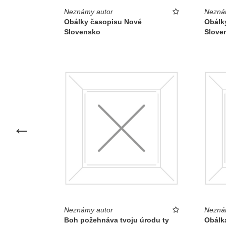
Neznámy autor
Nezná
Obraz je síce „p
Obálky časopisu Nové
Obálk
Slovensko
Slove
správnej konštel
1939—1945 „pred
Petra Hanáková
národná galéria,
predchádzajúce dielo
←
Neznámy autor
Nezná
Boh požehnáva tvoju úrodu ty
Obálk