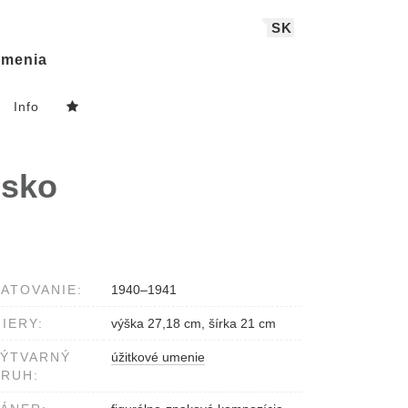
SK
menia
Info
nsko
ATOVANIE:
1940–1941
IERY:
výška 27,18 cm, šírka 21 cm
VÝTVARNÝ
úžitkové umenie
RUH: