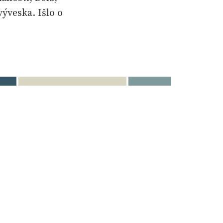
ýveska. Išlo o
i nielen Úradom
e druhy
ogramov.
ové
u i rastúcemu
v tomto období
ko, v zahraničí
 Slovensku
multilingválnych
tných tlačí sa
úry,
 „práci“