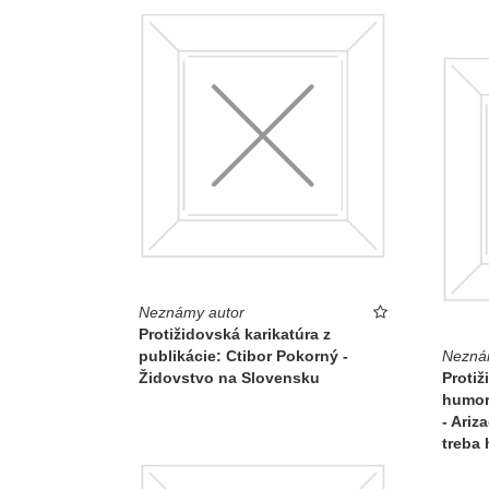
Neznámy autor
Protižidovská karikatúra z
publikácie: Ctibor Pokorný -
Nezná
Židovstvo na Slovensku
Protiž
humor
- Ariz
treba 