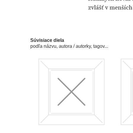
zvlášť v menších
informačný bod 
propagandy vydáv
situačných tlačí
Súvisiace diela
podľa názvu, autora / autorky, tagov...
Obrovskú moc (a
spravodajstvo. 
počtu fotoreport
zreteľný. Spome
distribuovaný S
prizmou nacionál
veľko-nemeckých 
produkuje požeh
importované väč
obrazu).