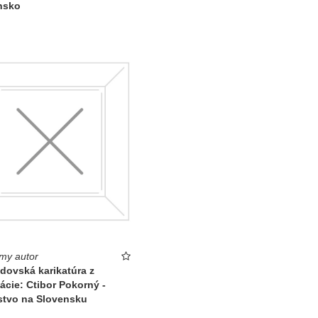
nsko
my autor
idovská karikatúra z
ácie: Ctibor Pokorný -
stvo na Slovensku