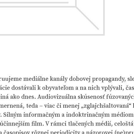
ruujeme mediálne kanály dobovej propagandy, sl
cie dostávali k obyvateľom a na nich vplývali, č
 iná ako dnes. Audiovizuálna skúsenosť fúzovaný
mernená, teda – viac či menej „zglajchšaltovaná“
ov. Silným informačným a indoktrinačným médiom 
účinnejším film. V rámci tlačených médií, celoštá
a časopisov rôznej periodicity a názorovej (ne)pru