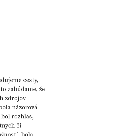
edujeme cesty,
asto zabúdame, že
ch zdrojov
 bola názorová
bol rozhlas,
tnych či
žnosti, bola,