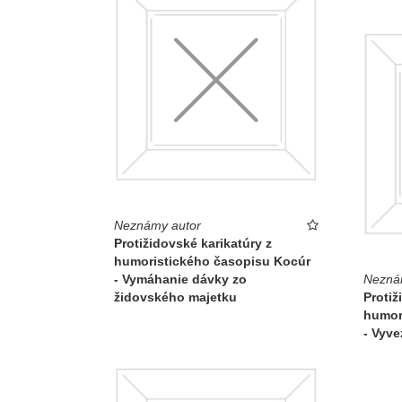
Neznámy autor
Protižidovské karikatúry z
humoristického časopisu Kocúr
- Vymáhanie dávky zo
Nezná
židovského majetku
Protiž
humor
- Vyve