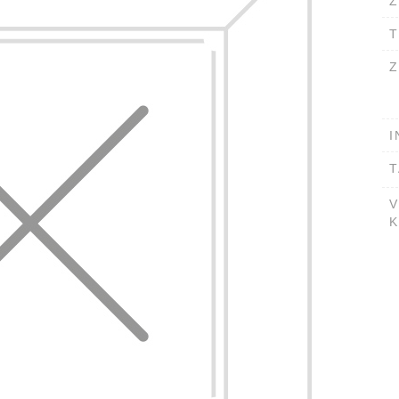
Ž
T
Z
I
T
V
K