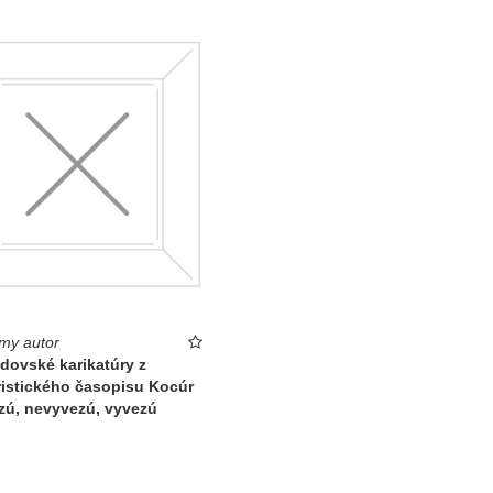
my autor
idovské karikatúry z
istického časopisu Kocúr
zú, nevyvezú, vyvezú