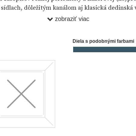
 sídlach, dôležitým kanálom aj klasická dedinská v
uprostred dediny, na ktorý sa obyčajne vylepoval
zobraziť viac
ané, silne šovinistické Ľudové noviny, ale i rôzn
, letákov, plagátov, máp, tlačených oznamov a pr
Diela s podobnými farbami
 preto i kontrolu) malo už v tomto období obraz
Vďaka fotografickému oddeleniu STK, jeho archív
érov je obrazový obrat v slovenskej tlači práve 
ňme obrázkové časopisy Nový svet či Nové Slovens
lowakische Rundschau či fotografické reportáže o
nej politiky a folklóru (tzv. Heimatindustrie) v 
časopisoch Radosť a práca či Signal. Aj príležitos
nane (rôzne protižidovské a protiboľševické brož
šinou z Nemecka, kde propaganda stojí a padá na