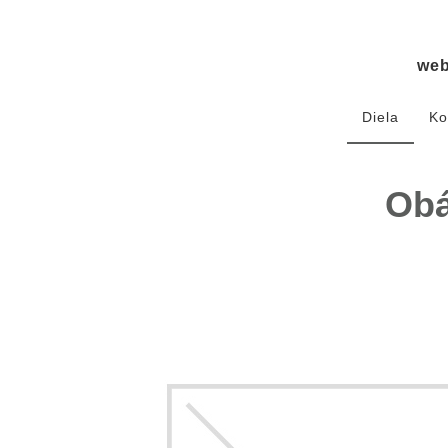
we
Diela
Ko
Obá