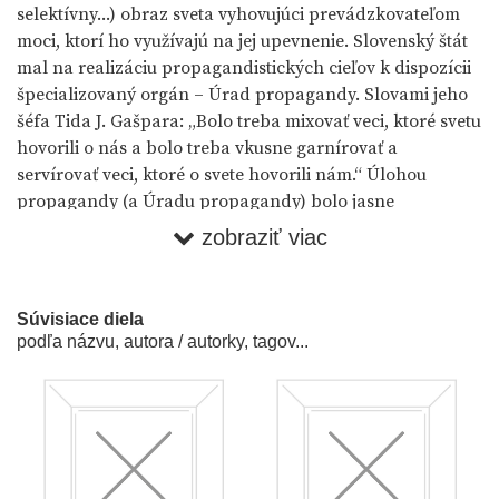
selektívny...) obraz sveta vyhovujúci prevádzkovateľom
moci, ktorí ho využívajú na jej upevnenie. Slovenský štát
mal na realizáciu propagandistických cieľov k dispozícii
špecializovaný orgán – Úrad propagandy. Slovami jeho
šéfa Tida J. Gašpara: „Bolo treba mixovať veci, ktoré svetu
hovorili o nás a bolo treba vkusne garnírovať a
servírovať veci, ktoré o svete hovorili nám.“ Úlohou
propagandy (a Úradu propagandy) bolo jasne
zadefinovať plusové a mínusové hodnoty spoločnosti, jej
zobraziť viac
priateľov a nepriateľov, veci dobré a zlé, škodné i
neškodné. Propaganda prostredníctvom svojich –
otvorených či skrytých – kampaní inkriminovala
Súvisiace diela
„škodcov národa“ („kto nejde s nami“ – koho záujmy sú
podľa názvu, autora / autorky, tagov...
iné, ako naše – „ide proti nám“) a naopak nekriticky
oslavovala „trvalé svetlá“, ikony národnej pospolitosti. O
čo neistejšia (a nelegitímnejšia!) je moc, o to silnejšia je,
spravidla, (jej) propaganda. Zameranie propagandy, jej
témy, kľúčové motívy a figúry, rovnako ako jej intenzita
boli prirodzene historicky determinované. Určoval ich