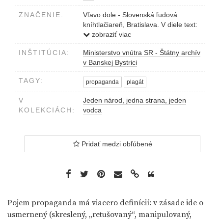
ZNAČENIE:
Vľavo dole - Slovenská ľudová
kníhtlačiareň, Bratislava. V diele text:
NÁROD SEBE ZP
zobraziť viac
POMÔŽ BLÍŽNEMU SVOJMU -
INŠTITÚCIA:
Ministerstvo vnútra SR - Štátny archív
POMÔŽ UTRÁPENEJ SLOVENSKEJ
v Banskej Bystrici
RODINE!
SOCIÁLNY ÚSTAV HSĽS
TAGY:
propaganda
plagát
V
Jeden národ, jedna strana, jeden
KOLEKCIÁCH:
vodca
Pridať medzi obľúbené
Pojem propaganda má viacero definícií: v zásade ide o
usmernený (skreslený, „retušovaný“, manipulovaný,