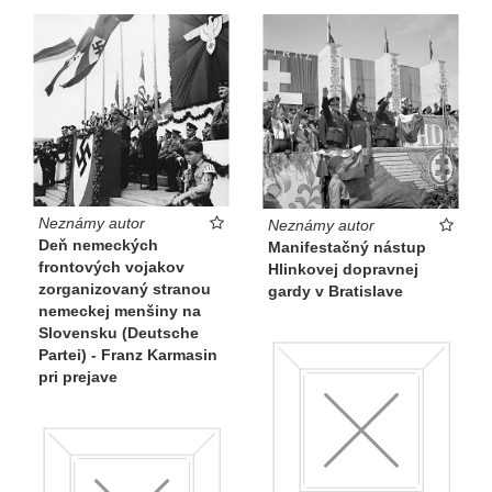
(silný antibenešovský tón ľudáckej propagandy). Jedine
protižidovská propaganda bola za slovenského štátu
takpovediac konštantná, pričom príležitostne fúzovala a
takpovediac sa revitalizovala aj s agendou ostatných
„nepriateľov národa“.
Katarína Bajcurová ●
Sen x skutočnosť Umenie &
Propaganda 1939—1945 (Slovenská národná galéria,
Neznámy autor
Neznámy autor
2016)
Deň nemeckých
Manifestačný nástup
frontových vojakov
Hlinkovej dopravnej
zorganizovaný stranou
gardy v Bratislave
nemeckej menšiny na
Slovensku (Deutsche
Partei) - Franz Karmasin
pri prejave