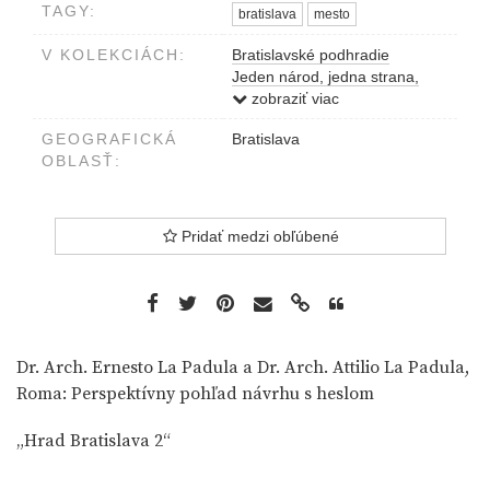
TAGY:
bratislava
mesto
V KOLEKCIÁCH:
Bratislavské podhradie
Jeden národ, jedna strana,
jeden vodca
zobraziť viac
GEOGRAFICKÁ
Bratislava
OBLASŤ:
Pridať medzi obľúbené
Dr. Arch. Ernesto La Padula a Dr. Arch. Attilio La Padula,
Roma: Perspektívny pohľad návrhu s heslom
„Hrad Bratislava 2“