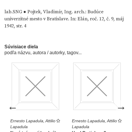
lab.SNG ● Pojtek, Vladimír, Ing. arch.: Budúce
univerzitné mesto v Bratislave. In: Elán, roč. 12, č. 9, máj
1942, str. 4
Súvisiace diela
podľa názvu, autora / autorky, tagov...
predchádzajúce dielo
nasledujú
←
→
Ernesto Lapadula, Attilio
Ernesto Lapadula, Attilio
Lapadula
Lapadula