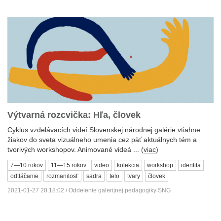
Výtvarná rozcvička: Hľa, človek
Cyklus vzdelávacích videí Slovenskej národnej galérie vtiahne
žiakov do sveta vizuálneho umenia cez päť aktuálnych tém a
tvorivých workshopov. Animované videá ... (
viac
)
7—10 rokov
11—15 rokov
video
kolekcia
workshop
identita
odtláčanie
rozmanitosť
sadra
telo
tvary
človek
2021-01-27 20:18:02 / Oddelenie galerijnej pedagogiky SNG