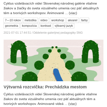
Cyklus vzdelávacích videí Slovenskej národnej galérie vtiahne
žiakov a žiačky do sveta vizuálneho umenia cez päť aktuálnych
tém a tvorivých workshopov. Animované ... (
viac
)
7—10 rokov
metodika
video
workshop
akvarel
farby
geometria
kompozícia
kontrast
výtvarný jazyk
2021-07-01 17:44:51 / Oddelenie galerijnej pedagogiky SNG
Výtvarná rozcvička: Prechádzka mestom
Cyklus vzdelávacích videí Slovenskej národnej galérie vtiahne
žiakov do sveta vizuálneho umenia cez päť aktuálnych tém a
tvorivých workshopov. Animované videá ... (
viac
)