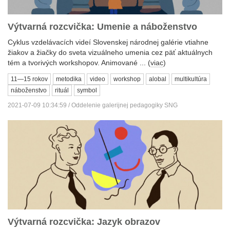
Výtvarná rozcvička: Umenie a náboženstvo
Cyklus vzdelávacích videí Slovenskej národnej galérie vtiahne
žiakov a žiačky do sveta vizuálneho umenia cez päť aktuálnych
tém a tvorivých workshopov. Animované ... (
viac
)
11—15 rokov
metodika
video
workshop
alobal
multikultúra
náboženstvo
rituál
symbol
2021-07-09 10:34:59 / Oddelenie galerijnej pedagogiky SNG
Výtvarná rozcvička: Jazyk obrazov