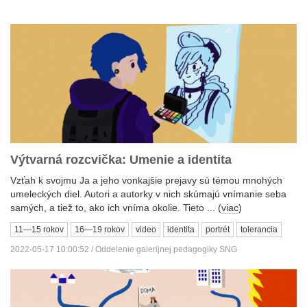
Výtvarná rozcvička: Umenie a identita
Vzťah k svojmu Ja a jeho vonkajšie prejavy sú témou mnohých
umeleckých diel. Autori a autorky v nich skúmajú vnímanie seba
samých, a tiež to, ako ich vníma okolie. Tieto ... (
viac
)
11—15 rokov
16—19 rokov
video
identita
portrét
tolerancia
2022-05-17 10:00:52 / Oddelenie galerijnej pedagogiky SNG