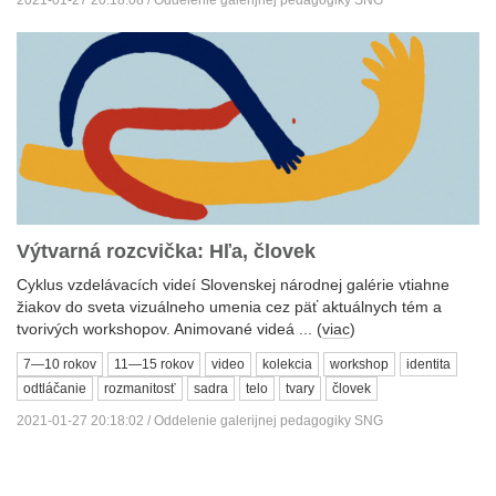
2021-01-27 20:18:08 / Oddelenie galerijnej pedagogiky SNG
Výtvarná rozcvička: Hľa, človek
Cyklus vzdelávacích videí Slovenskej národnej galérie vtiahne
žiakov do sveta vizuálneho umenia cez päť aktuálnych tém a
tvorivých workshopov. Animované videá ... (
viac
)
7—10 rokov
11—15 rokov
video
kolekcia
workshop
identita
odtláčanie
rozmanitosť
sadra
telo
tvary
človek
2021-01-27 20:18:02 / Oddelenie galerijnej pedagogiky SNG