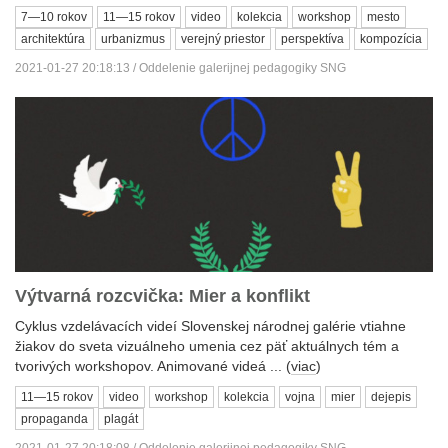
7—10 rokov
11—15 rokov
video
kolekcia
workshop
mesto
architektúra
urbanizmus
verejný priestor
perspektíva
kompozícia
2021-01-27 20:18:13 / Oddelenie galerijnej pedagogiky SNG
Výtvarná rozcvička: Mier a konflikt
Cyklus vzdelávacích videí Slovenskej národnej galérie vtiahne
žiakov do sveta vizuálneho umenia cez päť aktuálnych tém a
tvorivých workshopov. Animované videá ... (
viac
)
11—15 rokov
video
workshop
kolekcia
vojna
mier
dejepis
propaganda
plagát