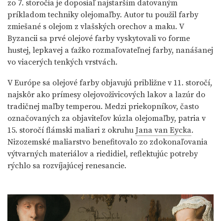
zo 7. storočia je doposiaľ najstarším datovaným
príkladom techniky olejomaľby. Autor tu použil farby
zmiešané s olejom z vlašských orechov a maku. V
Byzancii sa prvé olejové farby vyskytovali vo forme
hustej, lepkavej a ťažko rozmaľovateľnej farby, nanášanej
vo viacerých tenkých vrstvách.
V Európe sa olejové farby objavujú približne v 11. storočí,
najskôr ako prímesy olejovoživicových lakov a lazúr do
tradičnej maľby temperou. Medzi priekopníkov, často
označovaných za objaviteľov kúzla olejomaľby, patria v
15. storočí flámski maliari z okruhu
Jana van Eycka
.
Nizozemské maliarstvo benefitovalo zo zdokonaľovania
výtvarných materiálov a riedidiel, reflektujúc potreby
rýchlo sa rozvíjajúcej renesancie.