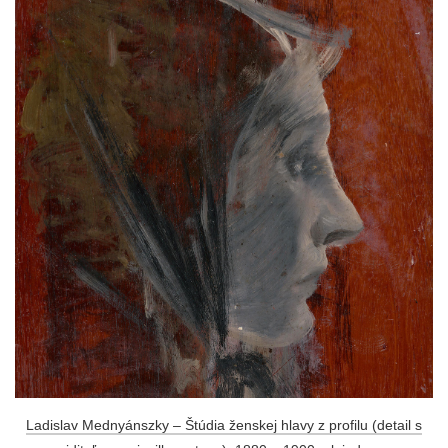
Ladislav Mednyánszky – Štúdia ženskej hlavy z profilu (detail s