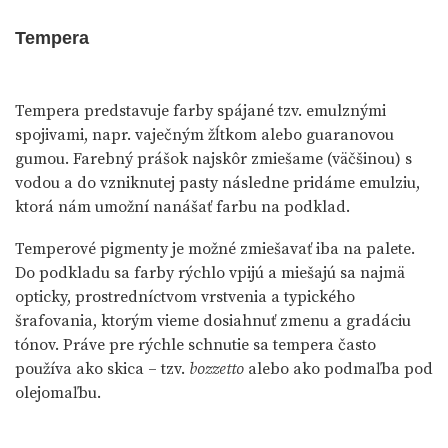
Tempera
Tempera predstavuje farby spájané tzv. emulznými
spojivami, napr. vaječným žĺtkom alebo guaranovou
gumou. Farebný prášok najskôr zmiešame (väčšinou) s
vodou a do vzniknutej pasty následne pridáme emulziu,
ktorá nám umožní nanášať farbu na podklad.
Temperové pigmenty je možné zmiešavať iba na palete.
Do podkladu sa farby rýchlo vpijú a miešajú sa najmä
opticky, prostredníctvom vrstvenia a typického
šrafovania, ktorým vieme dosiahnuť zmenu a gradáciu
tónov. Práve pre rýchle schnutie sa tempera často
používa ako skica – tzv.
bozzetto
alebo ako podmaľba pod
olejomaľbu.