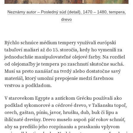
Neznámy autor – Posledný súd (detail), 1470 – 1480, tempera,
drevo
Rýchlo schnúce médium tempery využívali európski
tabuľoví maliari až do 15. storočia, kedy ho vymenili za
jednoduchšie manipulovateľné olejové farby. Na rozdiel
od olejomaľby je tempera po zaschnutí skutočne suchá.
Musí sa preto nanášať na tvrdý alebo dostatočne savý
materiál, ktorý umožní prepojenie medzi farebnou
vrstvou a podkladom.
V starovekom Egypte a antickom Grécku používali ako
podklad sykomorové a cédrové drevo, v Taliansku topoľ,
orech, gaštan, píniu, javor, hrušku, dub, buk či lipu a
ihličnaté dreviny. Drevo muselo aspoň päť rokov schnúť,
aby sa predišlo jeho rozpínaniu a praskaniu vplyvom