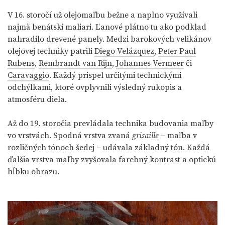
V 16. storočí už olejomaľbu bežne a naplno využívali
najmä benátski maliari. Ľanové plátno tu ako podklad
nahradilo drevené panely. Medzi barokových velikánov
olejovej techniky patrili
Diego Velázquez
,
Peter Paul
Rubens
,
Rembrandt van Rijn
,
Johannes Vermeer
či
Caravaggio
. Každý prispel určitými technickými
odchýlkami, ktoré ovplyvnili výsledný rukopis a
atmosféru diela.
Až do 19. storočia prevládala technika budovania maľby
vo vrstvách. Spodná vrstva zvaná
grisaille
– maľba v
rozličných tónoch šedej – udávala základný tón. Každá
ďalšia vrstva maľby zvyšovala farebný kontrast a optickú
hĺbku obrazu.