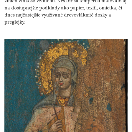
zmien vlhkosti vzduchu. Neskôr sa temperou maľovalo aj
na dostupnejšie podklady ako papier, textil, omietka, či
dnes najčastejšie využívané drevovláknité dosky a
preglejky.