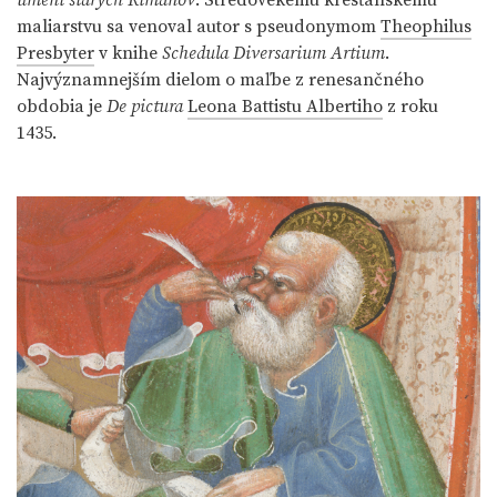
umení starých Rimanov
. Stredovekému kresťanskému
maliarstvu sa venoval autor s pseudonymom
Theophilus
Presbyter
v knihe
Schedula Diversarium Artium
.
Najvýznamnejším dielom o maľbe z renesančného
obdobia je
De pictura
Leona Battistu Albertiho
z roku
1435.