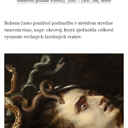
viditeľnou grisaille vrstvou), 1880 – 1900, olej, drevo
Rubens často používal podmaľbu v súvislom stredne
tmavom tóne, napr. okrovej, ktorá zjednotila celkové
vyznenie vrchných farebných vrstiev.