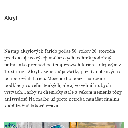
Akryl
Nástup akrylových farieb počas 50. rokov 20. storočia
predstavuje vo vývoji maliarskych techník podobný
míľnik ako prechod od temperových farieb k olejovým v
15. storočí. Akryl v sebe spája všetky pozitíva olejových a
temperových farieb. Môžeme ho použiť na rôzne
podklady vo veľmi tenkých, ale aj vo veľmi hrubých
vrstvách. Farby sú chemicky stále a vekom nemenia tóny
ani tvrdosť. Na maľbu už preto netreba nanášať finálnu
stabilizačnú lakovú vrstvu.