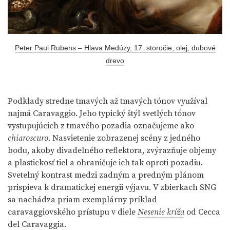
Peter Paul Rubens – Hlava Medúzy, 17. storočie, olej, dubové
drevo
Podklady stredne tmavých až tmavých tónov využíval
najmä Caravaggio. Jeho typický štýl svetlých tónov
vystupujúcich z tmavého pozadia označujeme ako
chiaroscuro
. Nasvietenie zobrazenej scény z jedného
bodu, akoby divadelného reflektora, zvýrazňuje objemy
a plastickosť tiel a ohraničuje ich tak oproti pozadiu.
Svetelný kontrast medzi zadným a predným plánom
prispieva k dramatickej energii výjavu. V zbierkach SNG
sa nachádza priam exemplárny príklad
caravaggiovského prístupu v diele
Nesenie kríža
od Cecca
del Caravaggia.