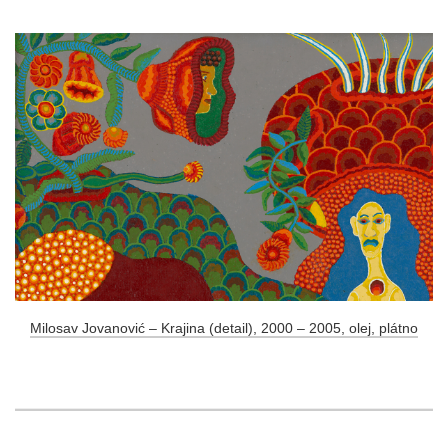
Milosav Jovanović – Krajina (detail), 2000 – 2005, olej, plátno