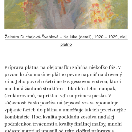
Želmíra Duchajová-Švehlová – Na lúke (detail), 1920 – 1929, olej,
plátno
Príprava plátna na olejomaľbu zahŕňa niekoľko fáz. V
prvom kroku musíme plátno pevne napnúť na drevený
rám. Jeho povrch ošetríme tzv. gessovou vrstvou, ktorá
mu dodá žiadanú štruktúru – hladkú alebo, naopak,
štrukturovanú, napríklad vďaka prímesi piesku. V
súčasnosti často používaná šepsová vrstva spomaľuje
vpíjanie farieb do plátna a umožňuje tak ich precíznejšie
kombinácie. Hoci kvalita podkladu zostáva naďalej
podmienkou trvácnosti a kvality finálnej maľby, mnohí
súčasní autori už upustili od tejto zložitej prípravy a