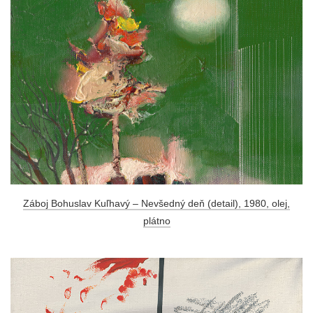
Záboj Bohuslav Kuľhavý – Nevšedný deň (detail), 1980, olej,
plátno