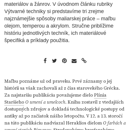
materiálov a žánrov. V úvodnom článku rubriky
Výtvarné techniky si predstavíme tri zrejme
najznámejšie spôsoby maliarskej práce – maľbu
olejom, temperou a akrylom. Stručne priblížime
históriu jednotlivých techník, ich materiálové
špecifiká a príklady použitia.
Maľbu poznáme už od praveku. Prvé záznamy o jej
histórii sa však zachovali až z čias starovekého Grécka.
Za najstaršiu publikáciu považujeme dielo
Plínia
Staršieho
O umení a umelcoch
. Knihu zostavil z vtedajších
dostupných zdrojov a dokladá technologické postupy od
antiky až po začiatok nášho letopočtu. V 12. a 13. storočí
na túto publikáciu nadviazal Heraklios dielom
O farbách a