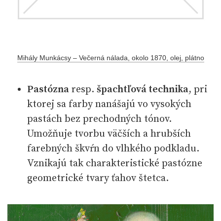
Mihály Munkácsy – Večerná nálada, okolo 1870, olej, plátno
Pastózna
resp.
špachtľová technika
, pri
ktorej sa farby nanášajú vo vysokých
pastách bez prechodných tónov.
Umožňuje tvorbu väčších a hrubších
farebných škvŕn do vlhkého podkladu.
Vznikajú tak charakteristické pastózne
geometrické tvary ťahov štetca.