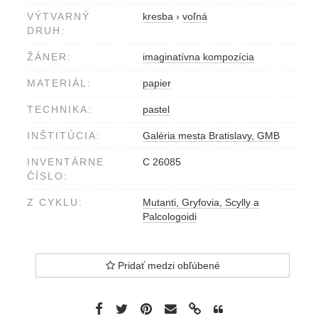
VÝTVARNÝ
kresba
›
voľná
DRUH:
ŽÁNER:
imaginatívna kompozícia
MATERIÁL:
papier
TECHNIKA:
pastel
INŠTITÚCIA:
Galéria mesta Bratislavy, GMB
INVENTÁRNE
C 26085
ČÍSLO:
Z CYKLU:
Mutanti, Gryfovia, Scylly a
Palcologoidi
Pridať medzi obľúbené