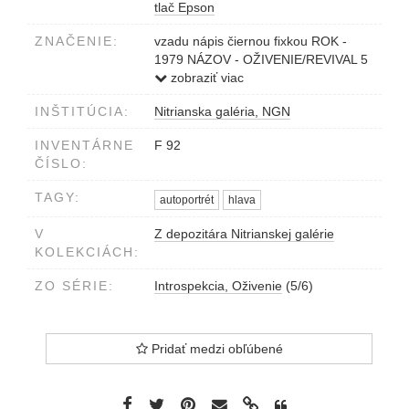
tlač Epson
ZNAČENIE:
vzadu nápis čiernou fixkou ROK -
1979 NÁZOV - OŽIVENIE/REVIVAL 5
MILOTA HAVRÁNKOVÁ
zobraziť viac
vpravo dole čiernou fixkou, písaným
INŠTITÚCIA:
Nitrianska galéria, NGN
písmom Havránková
INVENTÁRNE
F 92
ČÍSLO:
TAGY:
autoportrét
hlava
V
Z depozitára Nitrianskej galérie
KOLEKCIÁCH:
ZO SÉRIE:
Introspekcia, Oživenie
(5/6)
Pridať medzi obľúbené