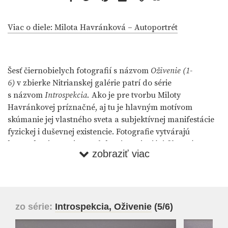
Viac o diele: Milota Havránková – Autoportrét
Šesť čiernobielych fotografií s názvom
Oživenie (1-
6)
v zbierke Nitrianskej galérie patrí do série
s názvom
Introspekcia.
Ako je pre tvorbu Miloty
Havránkovej príznačné, aj tu je hlavným motívom
skúmanie jej vlastného sveta a subjektívnej manifestácie
fyzickej i duševnej existencie. Fotografie vytvárajú
kompaktný naratívny celok pripomínajúci filmovú
zobraziť viac
sekvenciu alebo sled políčok komiksu.
Na prvom zábere vidíme prázdne, neutrálne pozadie. Na
druhom zábere sa objavuje časť sadrovej busty, na ktorej
sú len plecia, pričom odlomený krk sa objavuje až na
zo série:
Introspekcia, Oživenie
(5/6)
treťom zábere. Na štvrtej fotografii už vidíme krk
nasadený na pleciach a vedľa nich ležiacu hlavu. Piata