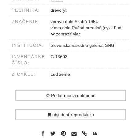
TECHNIKA:
drevoryt
ZNAČENIE:
vpravo dole Szabó 1954
vľavo dole Ručná predtlač (cykl. Ľud
zeme) /:piece unique:/
zobraziť viac
v strede dole Horský pastier
INŠTITÚCIA:
Slovenská národná galéria, SNG
INVENTÁRNE
G 13603
ČÍSLO:
Z CYKLU:
Ľud zeme
Pridať medzi obľúbené
objednať reprodukciu