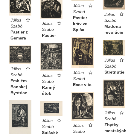
Július
Szabó
Július
Pastier
Július
Szabó
Július
kráv zo
Szabó
Madona
Szabó
Spiša
Pastier z
revolúcie
Pastier
Gemera
Július
Szabó
Július
Stretnutie
Július
Szabó
Július
Szabó
Emblém
Szabó
Ecce vita
Banskej
Ranný
Bystrice
útok
Július
Szabó
Július
Zbytky
Július
Szabó
mestských
Szabó
Spišský