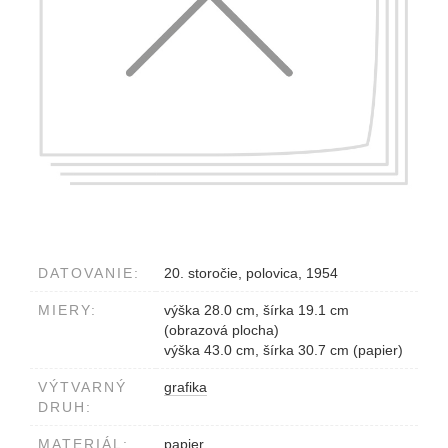
DATOVANIE:
20. storočie, polovica, 1954
MIERY:
výška 28.0 cm, šírka 19.1 cm
(obrazová plocha)
výška 43.0 cm, šírka 30.7 cm (papier)
VÝTVARNÝ
grafika
DRUH:
MATERIÁL:
papier