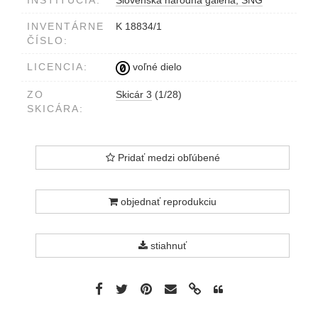
Nápis vľavo hore Ankunft zu Füß in
Galgócz Im 10/6 1880 N-2 Etelka
INVENTÁRNE
K 18834/1
Andrássy
ČÍSLO:
LICENCIA:
voľné dielo
ZO
Skicár 3
(1/28)
SKICÁRA:
Pridať medzi obľúbené
objednať reprodukciu
stiahnuť