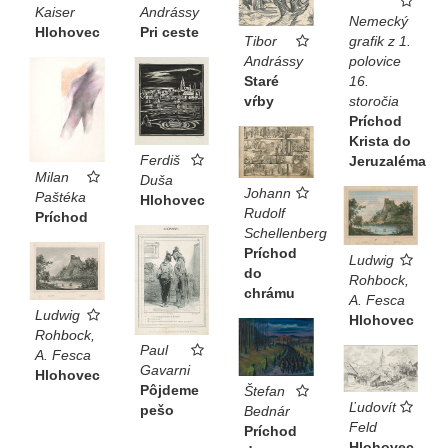
Kaiser
Andrássy
Nemecký
Hlohovec
Pri ceste
Tibor
grafik z 1.
Andrássy
polovice
Staré
16.
vŕby
storočia
Príchod
Krista do
Ferdiš
Jeruzaléma
Milan
Duša
Johann
Paštéka
Hlohovec
Rudolf
Príchod
Schellenberg
Príchod
Ludwig
do
Rohbock,
chrámu
A. Fesca
Ludwig
Hlohovec
Rohbock,
Paul
A. Fesca
Gavarni
Hlohovec
Pôjdeme
Štefan
Ľudovít
pešo
Bednár
Feld
Príchod
Hlohovec