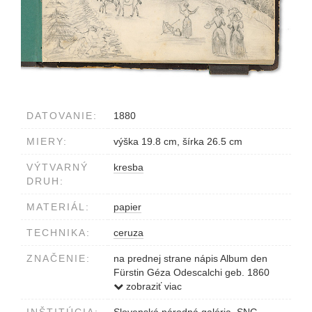
DATOVANIE:
1880
MIERY:
výška 19.8 cm, šírka 26.5 cm
VÝTVARNÝ
kresba
DRUH:
MATERIÁL:
papier
TECHNIKA:
ceruza
ZNAČENIE:
na prednej strane nápis Album den
Fürstin Géza Odescalchi geb. 1860
gest. 1927 Gräfin Etelka Andrássy aus
zobraziť viac
ihrer Jugend
INŠTITÚCIA:
Slovenská národná galéria, SNG