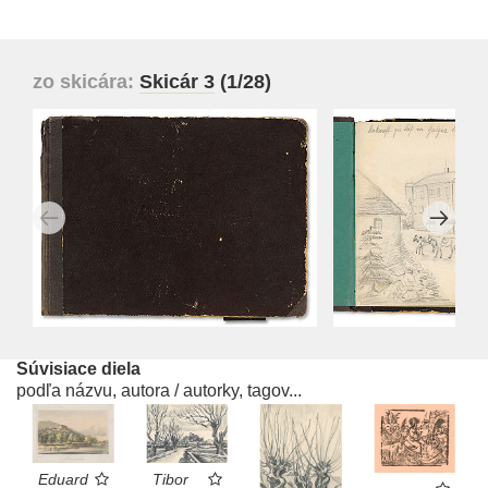
zo skicára:
Skicár 3
(1/28)
Súvisiace diela
podľa názvu, autora / autorky, tagov...
Eduard
Tibor