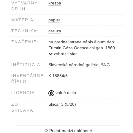
VÝTVARNÝ
kresba
DRUH:
MATERIÁL:
papier
TECHNIKA:
ceruza
ZNAČENIE:
na prednej strane nápis Album den
Fürstin Géza Odescalchi geb. 1860
gest. 1927 Gräfin Etelka Andrássy aus
zobraziť viac
ihrer Jugend
INŠTITÚCIA:
Slovenská národná galéria, SNG
Nápis vpravo dole Galgócz 1880
Etelka Adrássy
INVENTÁRNE
K 18834/5
ČÍSLO:
LICENCIA:
voľné dielo
ZO
Skicár 3
(5/28)
SKICÁRA:
Pridať medzi obľúbené