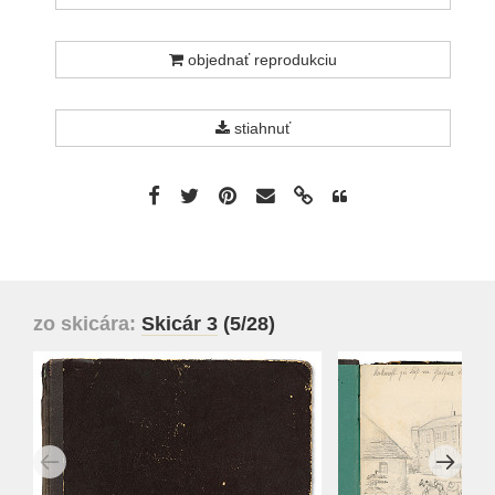
objednať reprodukciu
stiahnuť
zo skicára:
Skicár 3
(5/28)