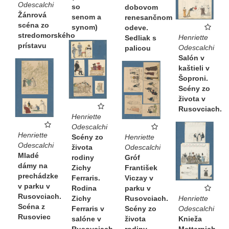
Odescalchi
so
dobovom
Žánrová
senom a
renesančnom
scéna zo
synom)
odeve.
stredomorského
Henriette
Sedliak s
prístavu
Odescalchi
palicou
Salón v
kaštieli v
Šoproni.
Scény zo
života v
Rusovciach.
Henriette
Odescalchi
Henriette
Scény zo
Henriette
Odescalchi
života
Odescalchi
Mladé
rodiny
Gróf
dámy na
Zichy
František
prechádzke
Ferraris.
Viczay v
v parku v
Rodina
parku v
Rusovciach.
Zichy
Henriette
Rusovciach.
Scéna z
Ferraris v
Odescalchi
Scény zo
Rusoviec
salóne v
Knieža
života
Rusovciach
Metternich