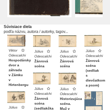
Súvisiace diela
podľa názvu, autora / autorky, tagov...
Viktor
Július
Július
Július
Odescalchi
Odescalchi
Odescalchi
Odescalchi
Hospodársky
Žánrová
Žánrová
Žánrová
dvor a
scéna
scéna
scéna
záhrada
(sedliak
v Zámku
s
v
dievčatkom
Hirtenbergu
a psom)
Július
Július
Odescalchi
Odescalchi
Žánrová
Historizujúca
scéna
scéna.
Július
(sedliakčka
Muž v